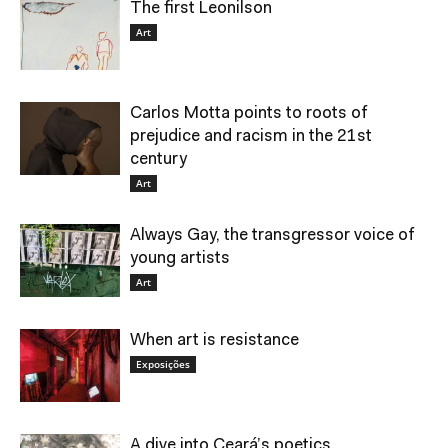
The first Leonilson
Art
Carlos Motta points to roots of
prejudice and racism in the 21st
century
Art
Always Gay, the transgressor voice of
young artists
Art
When art is resistance
Exposições
A dive into Ceará’s poetics