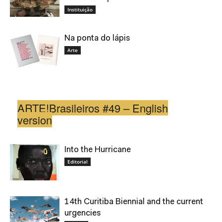
Instituição
Na ponta do lápis
Arte
ARTE!Brasileiros #49 – English
version
Into the Hurricane
Editorial
14th Curitiba Biennial and the current
urgencies