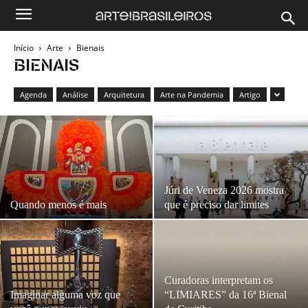
Início
Arte
Bienais
BIENAIS
Agenda
Análise
Arquitetura
Arte na Pandemia
Artigo
Júri de Veneza 2026 mostra
Quando menos é mais
que é preciso dar limites
Curadoras interpretam os
Imaginar alguma voz que
“LIMIARES” da 16ª Bienal