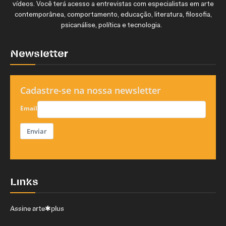
vídeos. Você terá acesso a entrevistas com especialistas em arte
Um Defeito de Cor Youtube
04:12
contemporânea, comportamento, educação, literatura, filosofia,
psicanálise, política e tecnologia.
Novo Poder
03:42
Newsletter
Quase Circo - Carmela Gross | Sesc Pompeia
03:50
Cadastre-se na nossa newsletter
George Love: além do tempo
03:58
Email
Enviar
Links
Assine arte✱plus