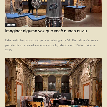
Bienais
Imaginar alguma voz que você nunca ouviu
Este texto foi produzido para o catálogo da 61ª Bienal de Veneza a
pedido da sua curadora Koyo Kouoh, falecida em 10 de maio de
2025.