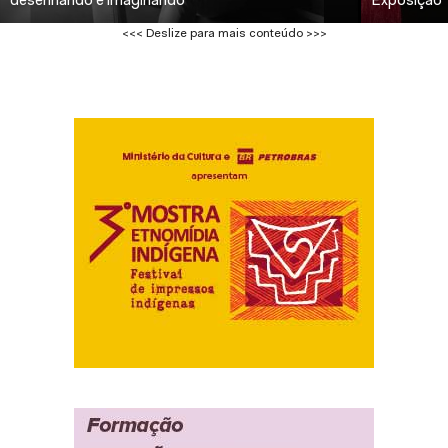
desenhando e imaginando”
Exposição “
<<< Deslize para mais conteúdo >>>