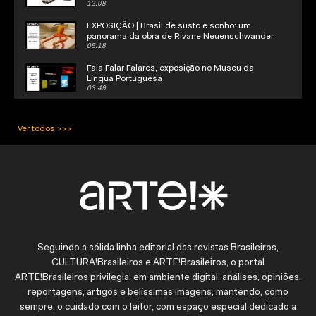
Poder de Minhas Mãos".
12:08
EXPOSIÇÃO | Brasil de susto e sonho: um
panorama da obra de Rivane Neuenschwander
05:18
Fala Falar Falares, exposição no Museu da
Língua Portuguesa
03:49
VIII Seminário Internacional Arte!Brasileiros:
Narrativas contra-hegemônicas - Dia 1 Mesa 1
Ver todos >>>
01:56:30
VIII Seminário Internacional Arte!Brasileiros:
Narrativas contra-hegemônicas - Dia 1 Mesa 2
01:23:17
VIII Seminário Internacional Arte!Brasileiros:
Narrativas contra-hegemônicas - Dia 2 Mesa 3
02:33:17
VIII Seminário Internacional Arte!Brasileiros:
Seguindo a sólida linha editorial das revistas Brasileiros,
Narrativas contra-hegemônicas - Dia 2 Mesa 4
01:39:41
CULTURA!Brasileiros e ARTE!Brasileiros, o portal
ARTE!Brasileiros privilegia, em ambiente digital, análises, opiniões,
Exposição - A dança dos mitos | Ogwa e Salmi
(avô e neta)
reportagens, artigos e belíssimas imagens, mantendo, como
03:44
sempre, o cuidado com o leitor, com espaço especial dedicado a