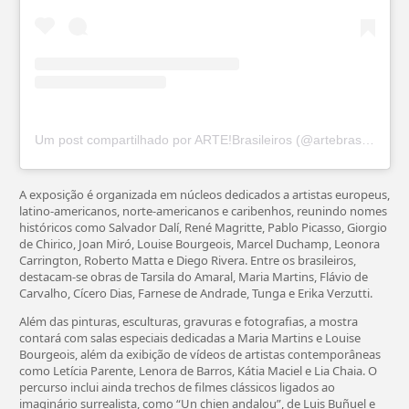
Um post compartilhado por ARTE!Brasileiros (@artebrasileiros)
A exposição é organizada em núcleos dedicados a artistas europeus,
latino-americanos, norte-americanos e caribenhos, reunindo nomes
históricos como Salvador Dalí, René Magritte, Pablo Picasso, Giorgio
de Chirico, Joan Miró, Louise Bourgeois, Marcel Duchamp, Leonora
Carrington, Roberto Matta e Diego Rivera. Entre os brasileiros,
destacam-se obras de Tarsila do Amaral, Maria Martins, Flávio de
Carvalho, Cícero Dias, Farnese de Andrade, Tunga e Erika Verzutti.
Além das pinturas, esculturas, gravuras e fotografias, a mostra
contará com salas especiais dedicadas a Maria Martins e Louise
Bourgeois, além da exibição de vídeos de artistas contemporâneas
como Letícia Parente, Lenora de Barros, Kátia Maciel e Lia Chaia. O
percurso inclui ainda trechos de filmes clássicos ligados ao
imaginário surrealista, como “Un chien andalou”, de Luis Buñuel e