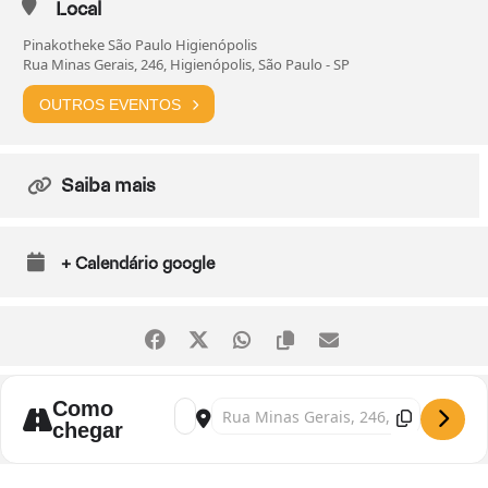
Local
Pinakotheke São Paulo Higienópolis
Rua Minas Gerais, 246, Higienópolis, São Paulo - SP
OUTROS EVENTOS
Saiba mais
+ Calendário google
Como
Address - [M9C6Hmhon] Exposição "Surreal
Destination Address - [xwgAqajqf] Exp
chegar