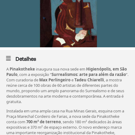
Detalhes
A
Pinakotheke
inaugura sua nova sede em
Higienópolis, em São
Paulo
, com a exposição “
Surrealismos: arte para além da razão
”.
Com curadoria de
Max Perlingeiro
e
Tadeu Chiarelli
, a mostra
reúne cerca de 100 obras de 60 artistas de diferentes partes do
mundo, propondo um amplo panorama do Surrealismo e de seus
desdobramentos na arte moderna e contemporânea. A entrada é
gratuita.
Instalada em uma ampla casa na Rua Minas Gerais, esquina com a
Praça Marechal Cordeiro de Farias, a nova sede da Pinakotheke
conta com
700 m² de terreno
, sendo 180 m² dedicados às áreas
expositivas e 370 m² de espaço externo. O novo endereço marca
uma importante reorganização institucional da Pinakotheke,