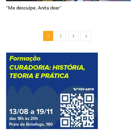
“Me desculpe, Anita dear”
1
2
3