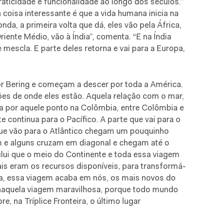
ticidade e funcionalidade ao longo dos séculos.”
 coisa interessante é que a vida humana inicia na
nda, a primeira volta que dá, eles vão pela África,
iente Médio, vão à Índia”, comenta. “E na Índia
mescla. E parte deles retorna e vai para a Europa,
or Bering e começam a descer por toda a América.
es de onde eles estão. Aquela relação com o mar,
za por aquele ponto na Colômbia, entre Colômbia e
te continua para o Pacífico. A parte que vai para o
s que vão para o Atlântico chegam um pouquinho
 e alguns cruzam em diagonal e chegam até o
clui que o meio do Continente e toda essa viagem
is eram os recursos disponíveis, para transformá-
ra, essa viagem acaba em nós, os mais novos do
naquela viagem maravilhosa, porque todo mundo
e, na Tríplice Fronteira, o último lugar