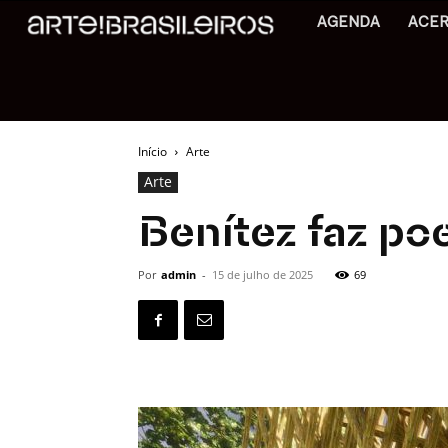
AGENDA
ACE
Início
Arte
Arte
Benítez faz po
Por
admin
-
15 de julho de 2025
69