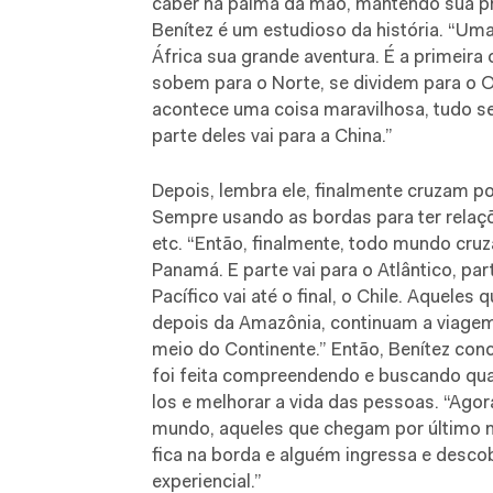
caber na palma da mão, mantendo sua pra
Benítez é um estudioso da história. “Uma
África sua grande aventura. É a primeira o
sobem para o Norte, se dividem para o Or
acontece uma coisa maravilhosa, tudo se 
parte deles vai para a China.”
Depois, lembra ele, finalmente cruzam p
Sempre usando as bordas para ter relaçõ
etc. “Então, finalmente, todo mundo cru
Panamá. E parte vai para o Atlântico, par
Pacífico vai até o final, o Chile. Aquele
depois da Amazônia, continuam a viagem
meio do Continente.” Então, Benítez con
foi feita compreendendo e buscando qua
los e melhorar a vida das pessoas. “Ago
mundo, aqueles que chegam por último 
fica na borda e alguém ingressa e descobr
experiencial.”