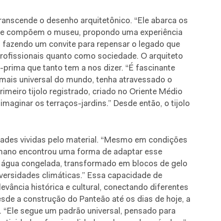
transcende o desenho arquitetônico. “Ele abarca os
 que compõem o museu, propondo uma experiência
tá fazendo um convite para repensar o legado que
profissionais quanto como sociedade. O arquiteto
-prima que tanto tem a nos dizer. “É fascinante
l mais universal do mundo, tenha atravessado o
imeiro tijolo registrado, criado no Oriente Médio
aginar os terraços-jardins.” Desde então, o tijolo
sidades vividas pelo material. “Mesmo em condições
umano encontrou uma forma de adaptar esse
com água congelada, transformado em blocos de gelo
dversidades climáticas.” Essa capacidade de
vância histórica e cultural, conectando diferentes
sde a construção do Panteão até os dias de hoje, a
. “Ele segue um padrão universal, pensado para