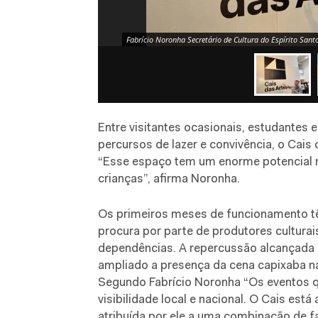
Fabrício Noronha Secretário de Cultura do Espírito Sant
Entre visitantes ocasionais, estudantes 
percursos de lazer e convivência, o Cais
“Esse espaço tem um enorme potencial 
crianças”, afirma Noronha.
Os primeiros meses de funcionamento 
procura por parte de produtores culturai
dependências. A repercussão alcançada 
ampliado a presença da cena capixaba na 
Segundo Fabrício Noronha “Os eventos 
visibilidade local e nacional. O Cais est
atribuída por ele a uma combinação de f