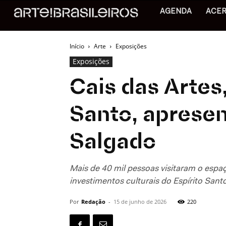
AGENDA
ACE
Início
Arte
Exposições
Exposições
Cais das Artes,
Santo, apresen
Salgado
Mais de 40 mil pessoas visitaram o esp
investimentos culturais do Espírito Sant
Por
Redação
-
15 de junho de 2026
220