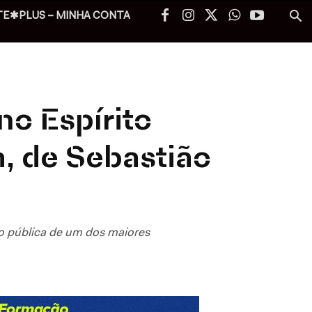
TE✱PLUS – MINHA CONTA
no Espírito
, de Sebastião
o pública de um dos maiores