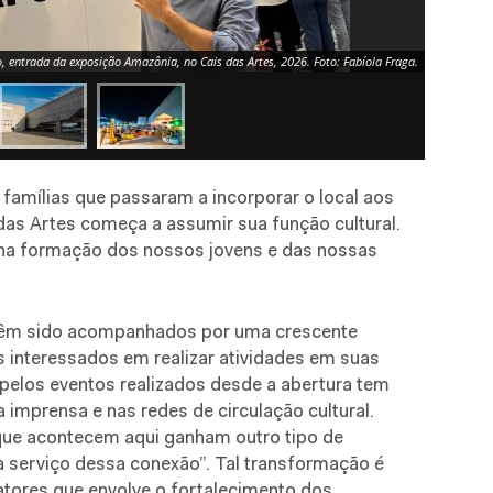
o, entrada da exposição Amazônia, no Cais das Artes, 2026. Foto: Fabíola Fraga.
e famílias que passaram a incorporar o local aos
 das Artes começa a assumir sua função cultural.
na formação dos nossos jovens e das nossas
têm sido acompanhados por uma crescente
s interessados em realizar atividades em suas
pelos eventos realizados desde a abertura tem
imprensa e nas redes de circulação cultural.
que acontecem aqui ganham outro tipo de
á a serviço dessa conexão”. Tal transformação é
atores que envolve o fortalecimento dos