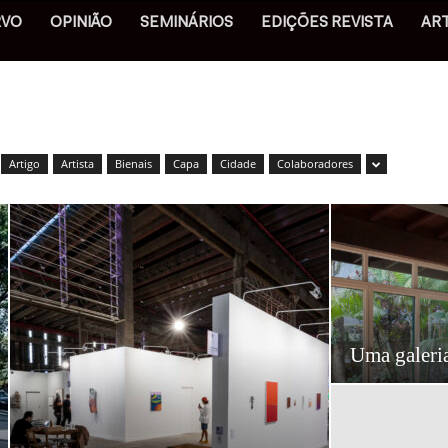
RVO
OPINIÃO
SEMINÁRIOS
EDIÇÕES REVISTA
AR
Artigo
Artista
Bienais
Capa
Cidade
Colaboradores
Uma galeri