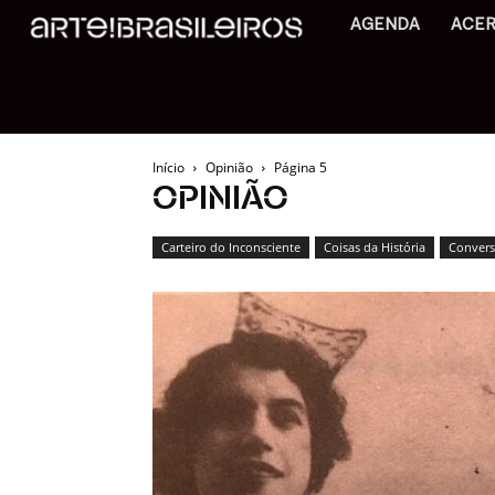
AGENDA
ACE
Início
Opinião
Página 5
OPINIÃO
Carteiro do Inconsciente
Coisas da História
Conversa