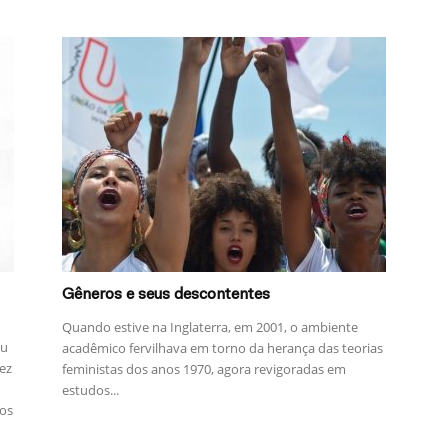
Gêneros e seus descontentes
Quando estive na Inglaterra, em 2001, o ambiente
ou
acadêmico fervilhava em torno da herança das teorias
ez
feministas dos anos 1970, agora revigoradas em
estudos...
los