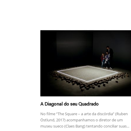
A Diagonal do seu Quadrado
No filme “The Square – a arte da discórdia” (Ruben
Östlund, 2017) acompanhamos o diretor de um
museu sueco (Claes Bang) tentando conciliar suas...