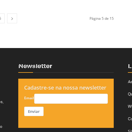
5
Página 5 de 15
Newsletter
L
As
Cadastre-se na nossa newsletter
Q
Email
s,
W
Enviar
C
do
S