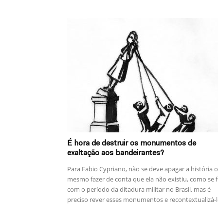
É hora de destruir os monumentos de
exaltação aos bandeirantes?
Para Fabio Cypriano, não se deve apagar a história 
mesmo fazer de conta que ela não existiu, como se f
com o período da ditadura militar no Brasil, mas é
preciso rever esses monumentos e recontextualizá-