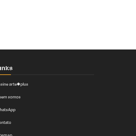
inks
sine arte✱plus
uem somos
hatsApp
ontato
itemap