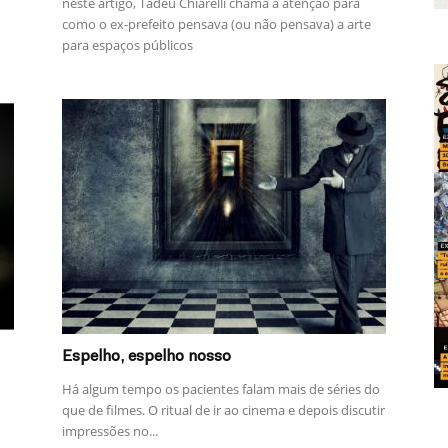
neste artigo, Tadeu Chiarelli chama a atenção para
como o ex-prefeito pensava (ou não pensava) a arte
para espaços públicos
Espelho, espelho nosso
Há algum tempo os pacientes falam mais de séries do
que de filmes. O ritual de ir ao cinema e depois discutir
impressões no...