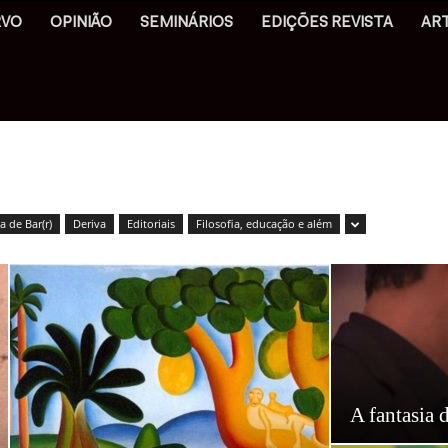
RVO
OPINIÃO
SEMINÁRIOS
EDIÇÕES REVISTA
AR
 de Bar(r)
Deriva
Editoriais
Filosofia, educação e além
A fantasia 