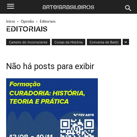
Início
Opinião
Editoriais
EDITORIAIS
Carteiro do Inconsciente
Coisas da História
Conversa de Bar(r)
Não há posts para exibir