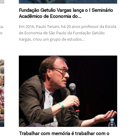
Fundação Getulio Vargas lança o I Seminário
Acadêmico de Economia do...
ça,
Em 2016, Paulo Tenani, há 20 anos professor da Escola
co
de Economia de São Paulo da Fundação Getúlio
Vargas, criou um grupo de estudos...
Trabalhar com memória é trabalhar com o