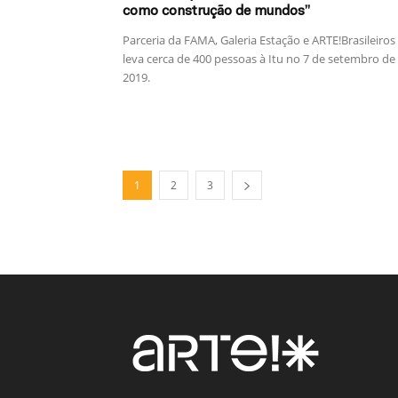
como construção de mundos”
Parceria da FAMA, Galeria Estação e ARTE!Brasileiros
leva cerca de 400 pessoas à Itu no 7 de setembro de
2019.
1
2
3