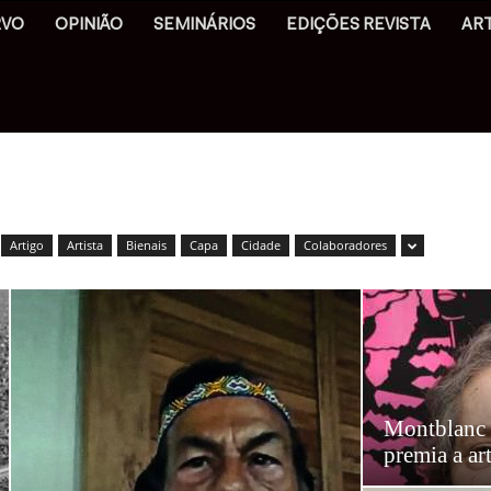
RVO
OPINIÃO
SEMINÁRIOS
EDIÇÕES REVISTA
AR
Artigo
Artista
Bienais
Capa
Cidade
Colaboradores
Montblanc d
premia a ar