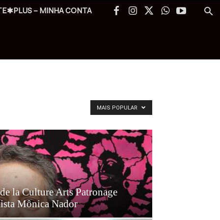
TE✱PLUS – MINHA CONTA
MAIS POPULAR
e la Culture Arts Patronage
tista Mônica Nador