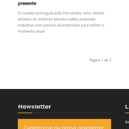
presente
O curador português João Fernandes, novo diretor
artístico do Instituto Moreira Salles, pretende
trabalhar com acervos da instituição para refletir o
momento atual
Página 1 de 3
Newsletter
L
As
Cadastre-se na nossa newsletter