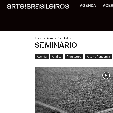
AGENDA
ACE
Início
Arte
Seminário
SEMINÁRIO
Agenda
Análise
Arquitetura
Arte na Pandemia