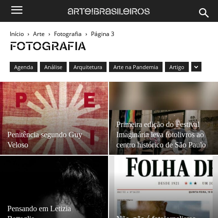
Início
Arte
Fotografia
Página 3
FOTOGRAFIA
Agenda
Análise
Arquitetura
Arte na Pandemia
Artigo
Primeira edição do Festival
Penitência segundo Guy
Imaginária leva fotolivros ao
Veloso
centro histórico de São Paulo
Pensando em Letizia