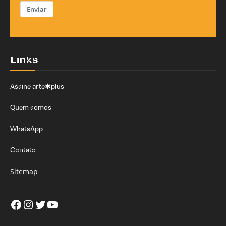
Enviar
Links
Assine arte✱plus
Quem somos
WhatsApp
Contato
Sitemap
Facebook
Instagram
Twitter
Youtube