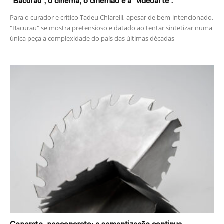
“Bacurau”, o cinema, o cinemão e a “videoarte”.
Para o curador e crítico Tadeu Chiarelli, apesar de bem-intencionado,
"Bacurau" se mostra pretensioso e datado ao tentar sintetizar numa
única peça a complexidade do país das últimas décadas