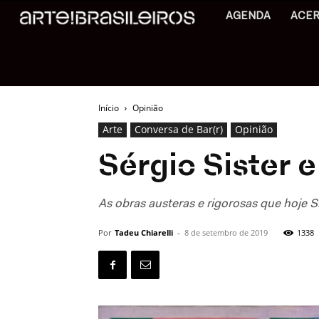
AGENDA
ACE
Início
Opinião
Arte
Conversa de Bar(r)
Opinião
Sérgio Sister 
As obras austeras e rigorosas que hoje S
Por
Tadeu Chiarelli
-
8 de setembro de 2019
1338