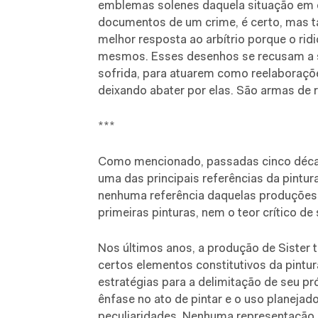
emblemas solenes daquela situação em qu
documentos de um crime, é certo, mas 
melhor resposta ao arbítrio porque o ri
mesmos. Esses desenhos se recusam a s
sofrida, para atuarem como reelaboraçõ
deixando abater por elas. São armas de r
***
Como mencionado, passadas cinco décad
uma das principais referências da pintura
nenhuma referência daquelas produções 
primeiras pinturas, nem o teor crítico d
Nos últimos anos, a produção de Sister
certos elementos constitutivos da pintu
estratégias para a delimitação de seu pr
ênfase no ato de pintar e o uso planeja
peculiaridades. Nenhuma representação – 