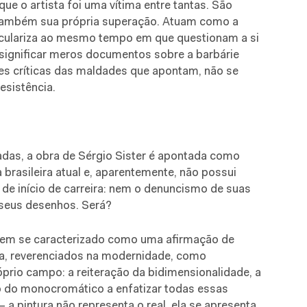
e o artista foi uma vítima entre tantas. São
também sua própria superação. Atuam como a
diculariza ao mesmo tempo em que questionam a si
ignificar meros documentos sobre a barbárie
es críticas das maldades que apontam, não se
esistência.
as, a obra de Sérgio Sister é apontada como
 brasileira atual e, aparentemente, não possui
de início de carreira: nem o denuncismo de suas
e seus desenhos. Será?
 tem se caracterizado como uma afirmação de
ra, reverenciados na modernidade, como
óprio campo: a reiteração da bidimensionalidade, a
do do monocromático a enfatizar todas essas
a pintura não representa o real, ela se apresenta