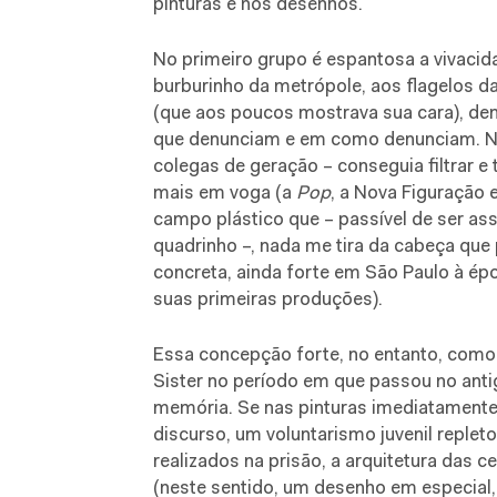
pinturas e nos desenhos.
No primeiro grupo é espantosa a vivacid
burburinho da metrópole, aos flagelos d
(que aos poucos mostrava sua cara), dem
que denunciam e em como denunciam. Nel
colegas de geração – conseguia filtrar e
mais em voga (a
Pop
, a Nova Figuração e
campo plástico que – passível de ser ass
quadrinho –, nada me tira da cabeça que 
concreta, ainda forte em São Paulo à ép
suas primeiras produções).
Essa concepção forte, no entanto, como
Sister no período em que passou no antig
memória. Se nas pinturas imediatamente
discurso, um voluntarismo juvenil replet
realizados na prisão, a arquitetura das 
(neste sentido, um desenho em especial,