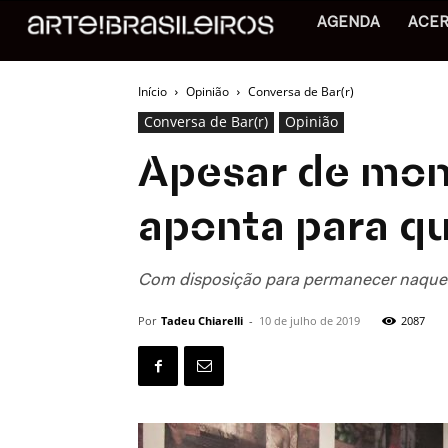
AGENDA
ACE
Início
Opinião
Conversa de Bar(r)
Conversa de Bar(r)
Opinião
Apesar de mon
aponta para q
Com disposição para permanecer naquele 
Por
Tadeu Chiarelli
-
10 de julho de 2019
2087