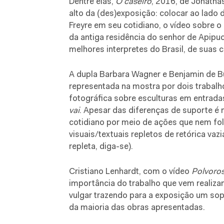
Dentre elas,
O caseiro
, 2016, de Jonatha
alto da (des)exposição: colocar ao lado 
Freyre em seu cotidiano, o vídeo sobre 
da antiga residência do senhor de Apip
melhores interpretes do Brasil, de suas 
A dupla Barbara Wagner e Benjamin de B
representada na mostra por dois trabal
fotográfica sobre esculturas em entradas
vai
. Apesar das diferenças de suporte é 
cotidiano por meio de ações que nem fo
visuais/textuais repletos de retórica vaz
repleta, diga-se).
Cristiano Lenhardt, com o vídeo
Polvoro
importância do trabalho que vem realizan
vulgar trazendo para a exposição um s
da maioria das obras apresentadas.