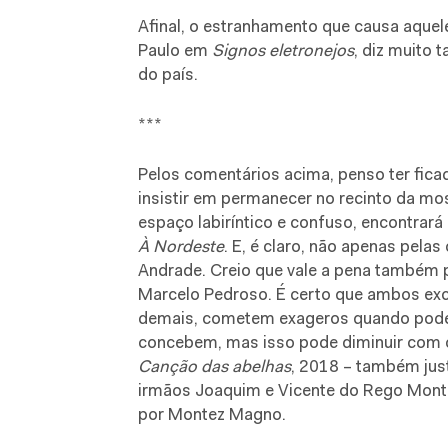
Afinal, o estranhamento que causa aquel
Paulo em
Signos eletronejos
, diz muito
do país.
***
Pelos comentários acima, penso ter ficado
insistir em permanecer no recinto da mos
espaço labiríntico e confuso, encontrará 
À Nordeste
. E, é claro, não apenas pela
Andrade. Creio que vale a pena também p
Marcelo Pedroso. É certo que ambos exce
demais, cometem exageros quando poder
concebem, mas isso pode diminuir com o
Canção das abelhas
, 2018 – também just
irmãos Joaquim e Vicente do Rego Monte
por Montez Magno.