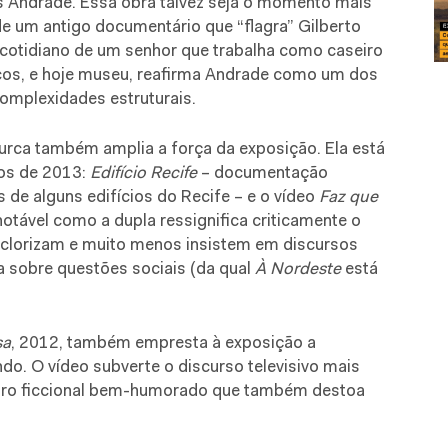
s Andrade. Essa obra talvez seja o momento mais
de um antigo documentário que “flagra” Gilberto
o cotidiano de um senhor que trabalha como caseiro
ucos, e hoje museu, reafirma Andrade como um dos
complexidades estruturais.
urca também amplia a força da exposição. Ela está
hos de 2013:
Edifício Recife
– documentação
 de alguns edifícios do Recife – e o vídeo
Faz que
notável como a dupla ressignifica criticamente o
lclorizam e muito menos insistem em discursos
ia sobre questões sociais (da qual
À Nordeste
está
sa
, 2012, também empresta à exposição a
do. O vídeo subverte o discurso televisivo mais
opro ficcional bem-humorado que também destoa