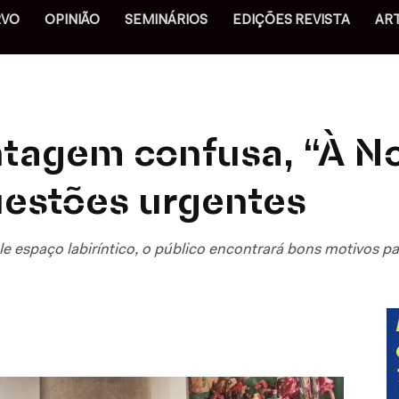
RVO
OPINIÃO
SEMINÁRIOS
EDIÇÕES REVISTA
AR
tagem confusa, “À N
uestões urgentes
espaço labiríntico, o público encontrará bons motivos par