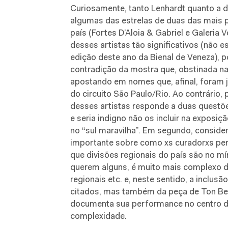
Curiosamente, tanto Lenhardt quanto a 
algumas das estrelas de duas das mais p
país (Fortes D’Aloia & Gabriel e Galeria 
desses artistas tão significativos (não 
edição deste ano da Bienal de Veneza), 
contradição da mostra que, obstinada na
apostando em nomes que, afinal, foram
do circuito São Paulo/Rio. Ao contrário, 
desses artistas responde a duas questõe
e seria indigno não os incluir na exposi
no “sul maravilha”. Em segundo, conside
importante sobre como xs curadorxs pe
que divisões regionais do país são no mí
querem alguns, é muito mais complexo do
regionais etc. e, neste sentido, a inclus
citados, mas também da peça de Ton Be
documenta sua performance no centro d
complexidade.