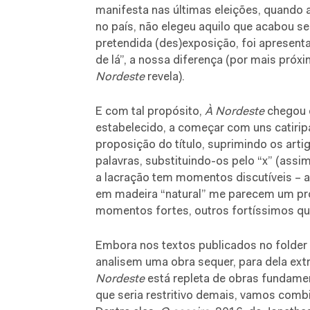
manifesta nas últimas eleições, quando 
no país, não elegeu aquilo que acabou se
pretendida (des)exposição, foi apresent
de lá”, a nossa diferença (por mais próx
Nordeste
revela).
E com tal propósito,
À Nordeste
chegou 
estabelecido, a começar com uns catirip
proposição do título, suprimindo os art
palavras, substituindo-os pelo “x” (assi
a lacração tem momentos discutíveis – a
em madeira “natural” me parecem um pro
momentos fortes, outros fortíssimos que
Embora nos textos publicados no folder 
analisem uma obra sequer, para dela ext
Nordeste
está repleta de obras fundame
que seria restritivo demais, vamos comb