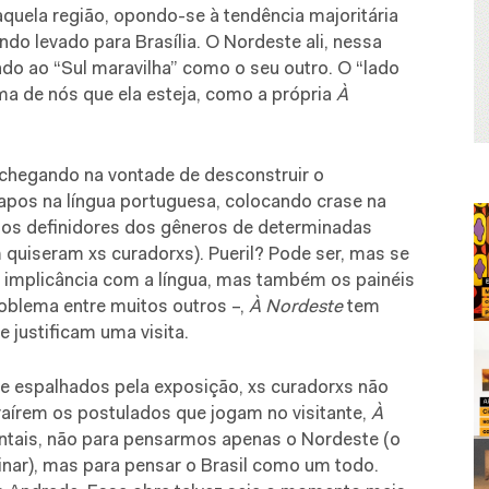
aquela região, opondo-se à tendência majoritária
ndo levado para Brasília. O Nordeste ali, nessa
ado ao “Sul maravilha” como o seu outro. O “lado
ima de nós que ela esteja, como a própria
À
chegando na vontade de desconstruir o
apos na língua portuguesa, colocando crase na
igos definidores dos gêneros de determinadas
m quiseram xs curadorxs). Pueril? Pode ser, mas se
 implicância com a língua, mas também os painéis
blema entre muitos outros –,
À Nordeste
tem
 justificam uma visita.
e espalhados pela exposição, xs curadorxs não
raírem os postulados que jogam no visitante,
À
ntais, não para pensarmos apenas o Nordeste (o
inar), mas para pensar o Brasil como um todo.