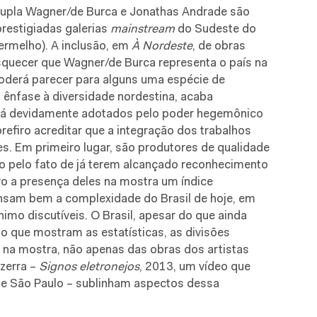
dupla Wagner/de Burca e Jonathas Andrade são
restigiadas galerias
mainstream
do Sudeste do
Vermelho). A inclusão, em
À Nordeste
, de obras
esquecer que Wagner/de Burca representa o país na
poderá parecer para alguns uma espécie de
 ênfase à diversidade nordestina, acaba
 já devidamente adotados pelo poder hegemônico
prefiro acreditar que a integração dos trabalhos
s. Em primeiro lugar, são produtores de qualidade
ção pelo fato de já terem alcançado reconhecimento
ro a presença deles na mostra um índice
nsam bem a complexidade do Brasil de hoje, em
nimo discutíveis. O Brasil, apesar do que ainda
 que mostram as estatísticas, as divisões
ão na mostra, não apenas das obras dos artistas
zerra –
Signos eletronejos
, 2013, um vídeo que
e São Paulo – sublinham aspectos dessa