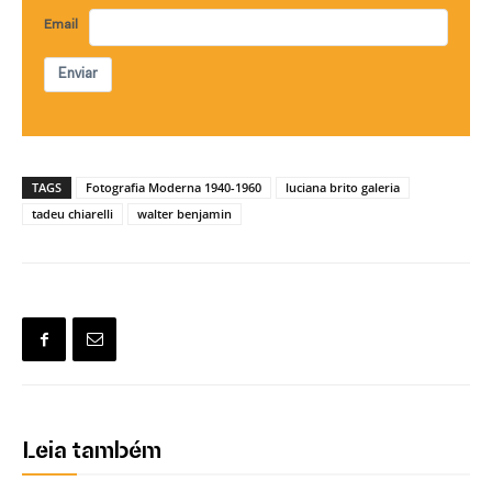
Email
Enviar
TAGS
Fotografia Moderna 1940-1960
luciana brito galeria
tadeu chiarelli
walter benjamin
Leia também