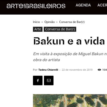
AGENDA
ACE
Início
Opinião
Conversa de Bar(r)
Arte
Conversa de Bar(r)
Bakun e a vida
Em visita à exposição de Miguel Bakun n
obra do artista
Por
Tadeu Chiarelli
-
22 de novembro de 2019
164