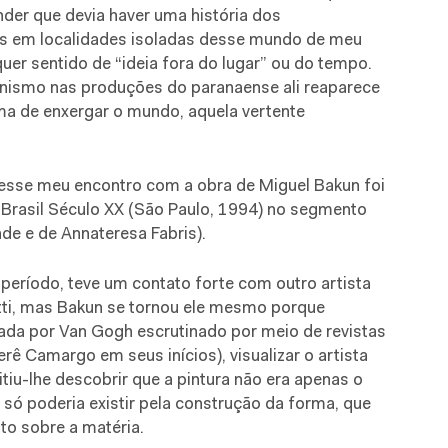
nder que devia haver uma história dos
s em localidades isoladas desse mundo de meu
er sentido de “ideia fora do lugar” ou do tempo.
nismo nas produções do paranaense ali reaparece
ma de enxergar o mundo, aquela vertente
desse meu encontro com a obra de Miguel Bakun foi
l Brasil Século XX (São Paulo, 1994) no segmento
e e de Annateresa Fabris).
período, teve um contato forte com outro artista
etti, mas Bakun se tornou ele mesmo porque
ada por Van Gogh escrutinado por meio de revistas
erê Camargo em seus inícios), visualizar o artista
iu-lhe descobrir que a pintura não era apenas o
 só poderia existir pela construção da forma, que
to sobre a matéria.