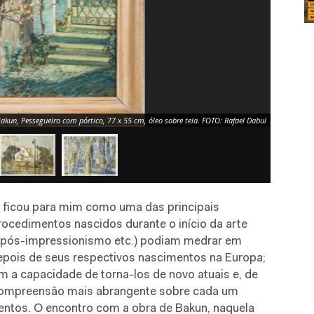
akun, Pessegueiro com pórtico, 77 x 55 cm, óleo sobre tela. FOTO: Rafael Dabul
n ficou para mim como uma das principais
ocedimentos nascidos durante o início da arte
, pós-impressionismo etc.) podiam medrar em
depois de seus respectivos nascimentos na Europa;
m a capacidade de torna-los de novo atuais e, de
compreensão mais abrangente sobre cada um
entos. O encontro com a obra de Bakun, naquela