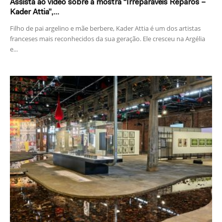
Assista ao vídeo sobre a mostra “Irreparáveis Reparos –
Kader Attia”,...
Filho de pai argelino e mãe berbere, Kader Attia é um dos artistas
franceses mais reconhecidos da sua geração. Ele cresceu na Argélia
e...