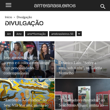
Início
Divulgação
DIVULGAÇÃO
Art
Arte
arte*formação
artebrasileiros-50
Sesc apresenta seu rico
acervo e o coloca em diálogo
Detanico Lain: “Sobre a
com personalidades
terra, sob o céu”, na Galeria
contemporâneas
Vermelho
“Encontros Ameríndios” no
“Trabalhadores Ilustrados” no
Sesc Vila Mariana; assista ao
Sesc Santo Amaro; assista ao