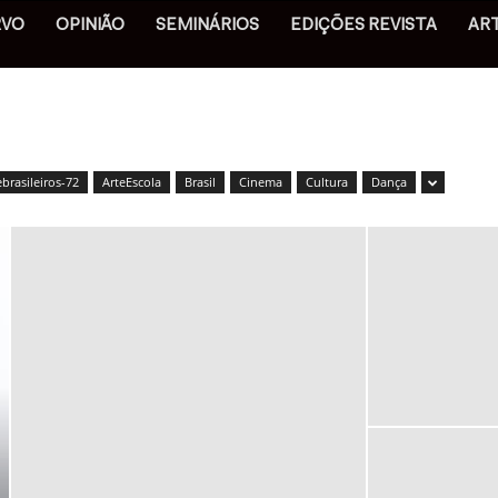
RVO
OPINIÃO
SEMINÁRIOS
EDIÇÕES REVISTA
AR
ebrasileiros-72
ArteEscola
Brasil
Cinema
Cultura
Dança