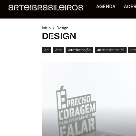
AGENDA
ACE
Início
Design
DESIGN
Art
Arte
arte*formação
artebrasileiros-50
art