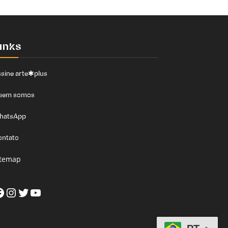
inks
sine arte✱plus
uem somos
hatsApp
ontato
itemap
acebook
Instagram
Twitter
Youtube