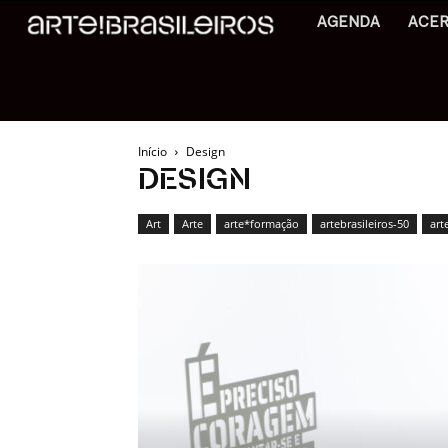
AGENDA
ACE
Início
Design
DESIGN
Art
Arte
arte*formação
artebrasileiros-50
art