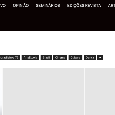
RVO
OPINIÃO
SEMINÁRIOS
EDIÇÕES REVISTA
AR
ebrasileiros-72
ArteEscola
Brasil
Cinema
Cultura
Dança