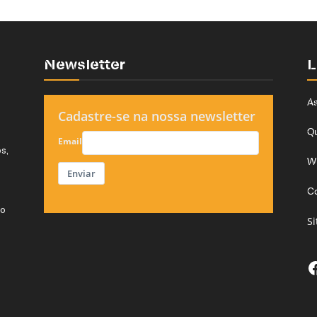
Newsletter
L
As
Cadastre-se na nossa newsletter
Q
Email
s,
W
Enviar
C
do
S
F