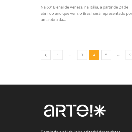
Na 60ª Bienal de Veneza, na Itália, a partir de 24 de
abril do ano que vem, o Brasil será representado po
uma obra da...
...
...
1
3
4
5
9