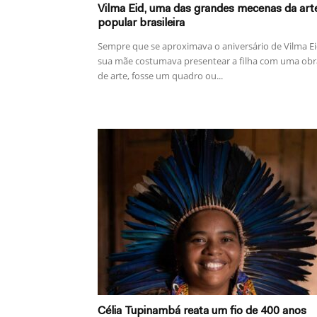
Vilma Eid, uma das grandes mecenas da art
popular brasileira
Sempre que se aproximava o aniversário de Vilma Ei
sua mãe costumava presentear a filha com uma obr
de arte, fosse um quadro ou...
Célia Tupinambá reata um fio de 400 anos