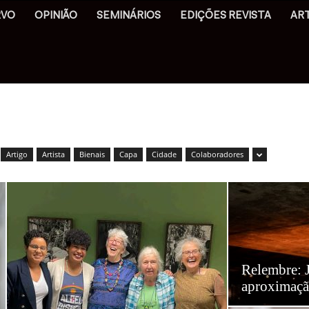
RVO
OPINIÃO
SEMINÁRIOS
EDIÇÕES REVISTA
AR
Artigo
Artista
Bienais
Capa
Cidade
Colaboradores
Relembre: 
aproximaçã