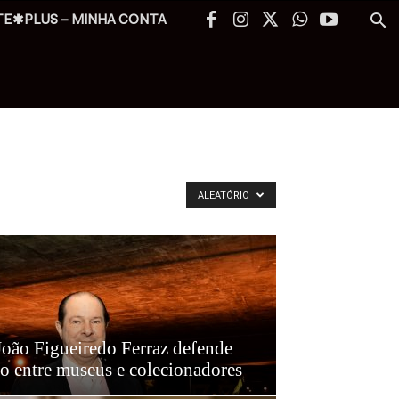
TE✱PLUS – MINHA CONTA
ALEATÓRIO
João Figueiredo Ferraz defende
o entre museus e colecionadores