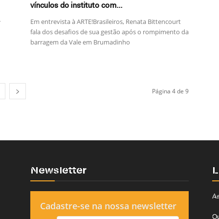
vínculos do instituto com...
Em entrevista à ARTE!Brasileiros, Renata Bittencourt
r
fala dos desafios de sua gestão após o rompimento da
barragem da Vale em Brumadinho
Página 4 de 9
Newsletter
L
As
Cadastre-se na nossa newsletter
Q