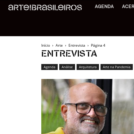
AGENDA
ACE
Início
Arte
Entrevista
Página 4
ENTREVISTA
Agenda
Análise
Arquitetura
Arte na Pandemia