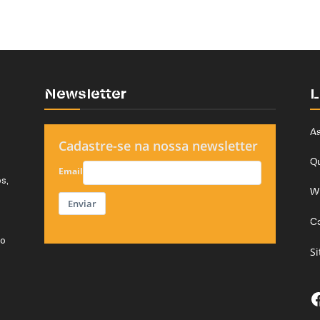
Newsletter
L
As
Cadastre-se na nossa newsletter
Q
Email
s,
W
Enviar
C
do
S
F