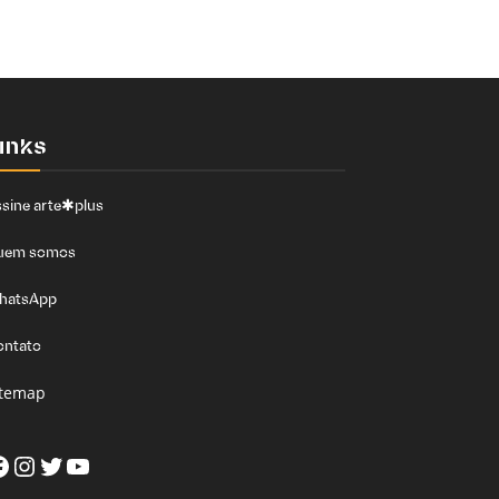
inks
sine arte✱plus
uem somos
hatsApp
ontato
itemap
acebook
Instagram
Twitter
Youtube