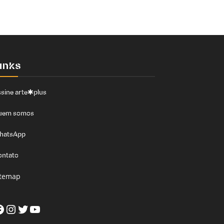
inks
sine arte✱plus
uem somos
hatsApp
ontato
itemap
acebook
Instagram
Twitter
Youtube