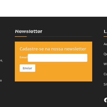
Newsletter
L
As
Cadastre-se na nossa newsletter
Q
Email
s,
W
Enviar
C
do
S
F