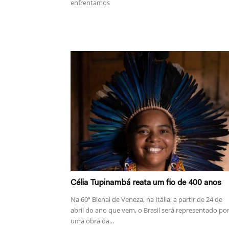
enfrentamos
Célia Tupinambá reata um fio de 400 anos
Na 60ª Bienal de Veneza, na Itália, a partir de 24 de
abril do ano que vem, o Brasil será representado po
uma obra da...