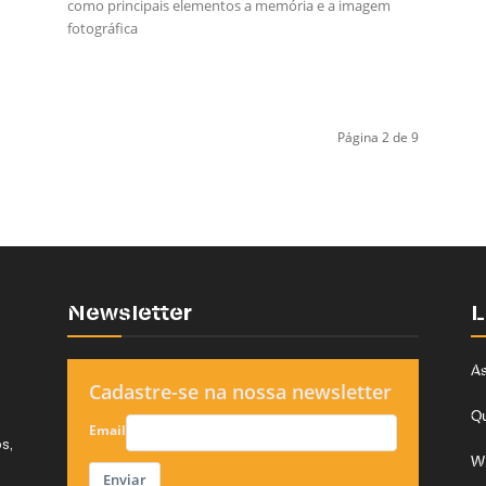
como principais elementos a memória e a imagem
fotográfica
Página 2 de 9
Newsletter
L
As
Cadastre-se na nossa newsletter
Q
Email
s,
W
Enviar