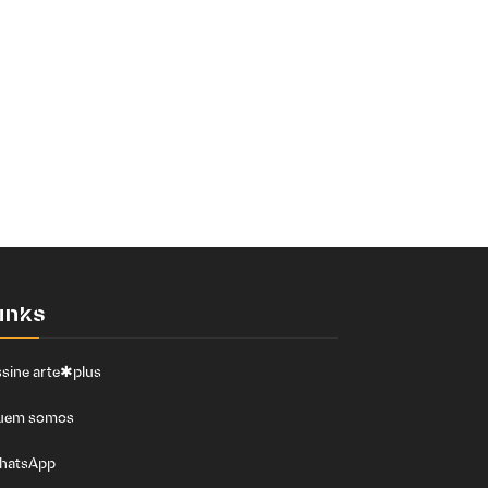
inks
sine arte✱plus
uem somos
hatsApp