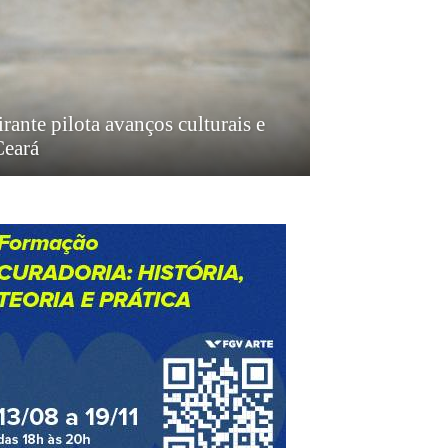
irante pilota avanços culturais e
Ceará