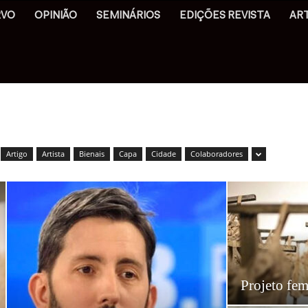
RVO
OPINIÃO
SEMINÁRIOS
EDIÇÕES REVISTA
AR
Artigo
Artista
Bienais
Capa
Cidade
Colaboradores
Projeto fe