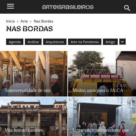
Início
Arte
Nas Bordas
NAS BORDAS
Agenda
Análise
Arquitetura
Arte na Pandemia
Artigo
Transversalidade de raiz
Muitos usos para o JA.CA
Vila Itororó canteiro
Um espaço independente que