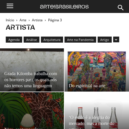
Início
Arte
Artista
Página 3
ARTISTA
Agenda
Análise
Arquitetura
Arte na Pandemia
Artigo
Grada Kilomba trabalha com
os horrores para os quais nós
não temos uma linguagem
Do espiritual na arte
‘O estilo é a alegria do
mercado, mas a morte do