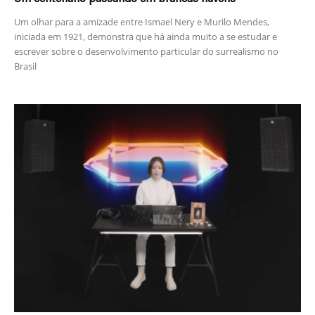
Um olhar para a amizade entre Ismael Nery e Murilo Mendes,
iniciada em 1921, demonstra que há ainda muito a se estudar e
escrever sobre o desenvolvimento particular do surrealismo no
Brasil