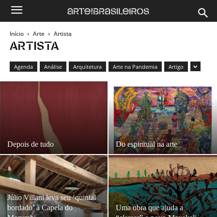
Início
Arte
Artista
ARTISTA
Agenda
Análise
Arquitetura
Arte na Pandemia
Artigo
Depois de tudo
Do espiritual na arte
Júlio Villani leva seu ‘quintal
bordado’ à Capela do
Uma obra que ajuda a