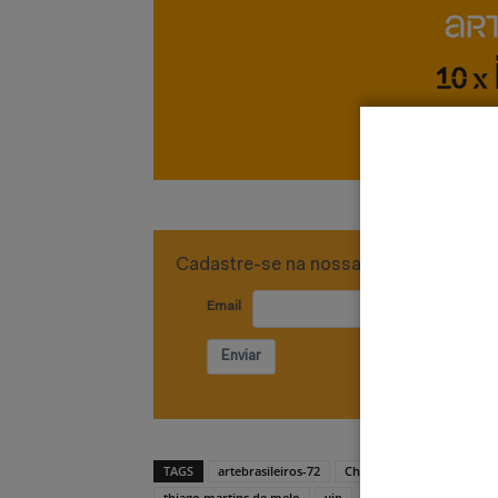
Cadastre-se na nossa newsletter
Email
Enviar
TAGS
artebrasileiros-72
Chão SLZ
Convento da
thiago martins de melo
vip