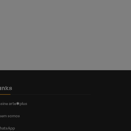
inks
sine arte✱plus
uem somos
hatsApp