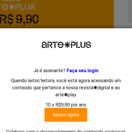
Já é assinante?
Faça seu login
Querido leitor/leitora, você está agora acessando um
conteúdo que pertence a nossa revista✱digital e ao
arte✱play
10 x R$9,90 por ano
Assine agora
s Mercês
Cosmogonia Colérica
espiritual
Links
São Luís
Colabore com o desenvolvimento de conteúdo exclusivo!