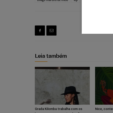
Leia também
Grada Kilomba trabalha com os
Nice, cont