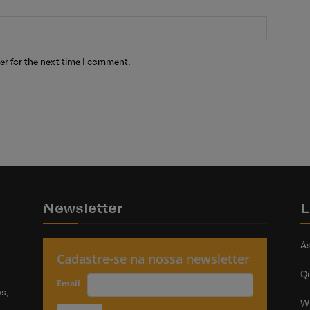
er for the next time I comment.
Newsletter
L
As
Cadastre-se na nossa newsletter
Q
Email
s,
W