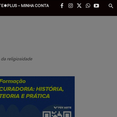
TE✱PLUS – MINHA CONTA
da religiosidade