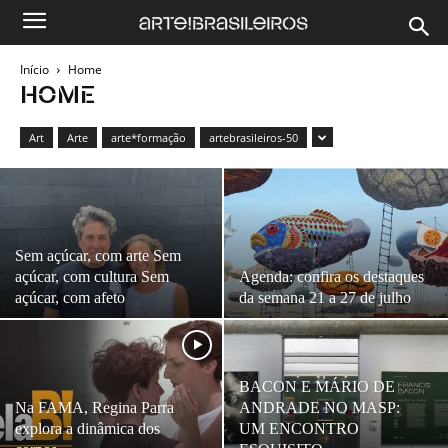
Início
Home
HOME
Art
Arte
arte*formação
artebrasileiros-50
Sem açúcar, com arte Sem
açúcar, com cultura Sem
Agenda: confira os destaques
açúcar, com afeto
da semana 21 a 27 de julho
BACON E MÁRIO DE
Na FAMA, Regina Parra
ANDRADE NO MASP:
explora a dinâmica dos
UM ENCONTRO