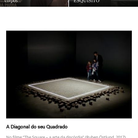
corpos
ESQUISITO
A Diagonal do seu Quadrado
No filme “The Square – a arte da discórdia” (Ruben Östlund, 2017)