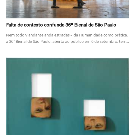
Falta de contexto confunde 36ª Bienal de São Paulo
Nem todo viandante anda estradas – da Humanidade como prática,
a 36ª Bienal de São Paulo, aberta ao público em 6 de setembro, tem...