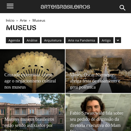
Início
Arte
Museus
MUSEUS
Agenda
Análise
Arquitetura
Arte na Pandemia
Artigo
Cruzada extremista: como
Museu Oscar Niemeyer
age o negacionismo cultural
abriga festa de casamento e
nos museus
gera polêmica
Fabio Szwarcwald fala sobre
Maiores museus brasileiros
seu pedido de demissão da
estão sendo asfixiados por
diretoria executiva do Mam