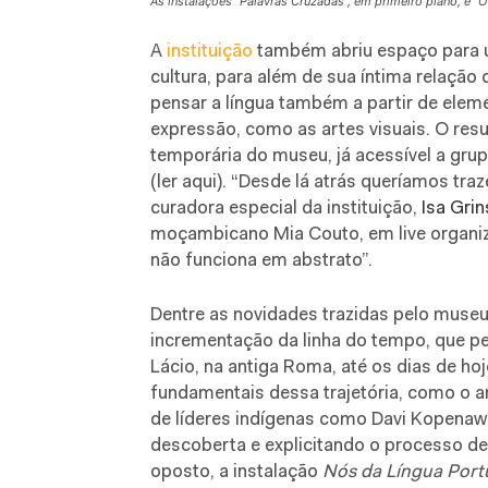
As instalações “Palavras Cruzadas”, em primeiro plano, e “O
A
instituição
também abriu espaço para 
cultura, para além de sua íntima relação
pensar a língua também a partir de elem
expressão, como as artes visuais. O re
temporária do museu, já acessível a grup
(ler aqui)
. “Desde lá atrás queríamos traz
curadora especial da instituição,
Isa Gri
moçambicano Mia Couto, em live organiza
não
funciona em abstrato”.
Dentre as novidades trazidas pelo mus
incrementação da linha do tempo, que pe
Lácio, na antiga Roma, até os dias de 
fundamentais dessa trajetória, como o 
de líderes indígenas como Davi Kopena
descoberta e explicitando o processo de
oposto, a instalação
Nós da Língua Por