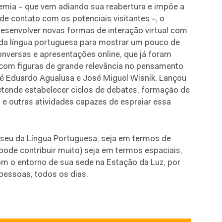
emia – que vem adiando sua reabertura e impõe a
e contato com os potenciais visitantes –, o
senvolver novas formas de interação virtual com
l da língua portuguesa para mostrar um pouco de
onversas e apresentações online, que já foram
 com figuras de grande relevância no pensamento
sé Eduardo Agualusa e José Miguel Wisnik. Lançou
retende estabelecer ciclos de debates, formação de
 e outras atividades capazes de espraiar essa
Museu da Língua Portuguesa, seja em termos de
pode contribuir muito) seja em termos espaciais,
m o entorno de sua sede na Estação da Luz, por
pessoas, todos os dias.