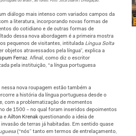
 português do Brasil”, ao fundo. Foto: Joca Duarte / Divulgação.
um diálogo mais intenso com variados campos da
 com a literatura, incorporando novas formas de
entos do cotidiano e de outras formas de
sultado dessa nova abordagem é a primeira mostra
os pequenos de visitantes, intitulada
Língua Solta
er objetos atravessados pela língua”, explica a
nspum Ferraz
. Afinal, como diz o escritor
da pela instituição, “a língua portuguesa
eu nessa nova roupagem estão também a
rcorre a história da língua portuguesa desde o
hoje, com a problematização de momentos
ano de 1500 – no qual foram inseridos depoimentos
wa e
Ailton Krenak
questionando a ideia de
 invasão de terras já habitadas. Em sentido quase
tuguesa
(“nós” tanto em termos de entrelaçamento,