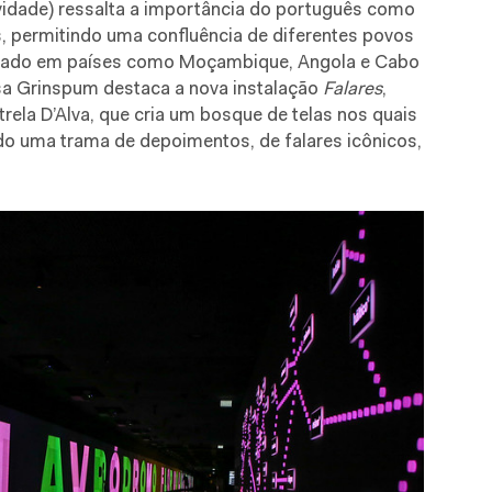
idade) ressalta a importância do português como
s, permitindo uma confluência de diferentes povos
ciado em países como Moçambique, Angola e Cabo
Isa Grinspum destaca a nova instalação
Falares
,
trela D’Alva, que cria um bosque de telas nos quais
ndo uma trama de depoimentos, de falares icônicos,