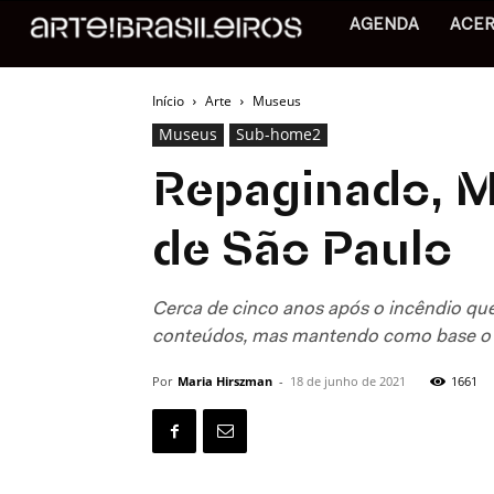
AGENDA
ACE
Início
Arte
Museus
Museus
Sub-home2
Repaginado, M
de São Paulo
Cerca de cinco anos após o incêndio que
conteúdos, mas mantendo como base o 
Por
Maria Hirszman
-
18 de junho de 2021
1661