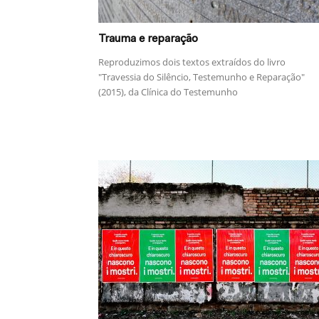
Trauma e reparação
Reproduzimos dois textos extraídos do livro
"Travessia do Silêncio, Testemunho e Reparação"
(2015), da Clínica do Testemunho