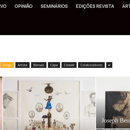
RVO
OPINIÃO
SEMINÁRIOS
EDIÇÕES REVISTA
AR
Artigo
Artista
Bienais
Capa
Cidade
Colaboradores
Joseph Beuy