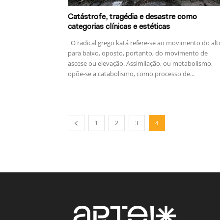
Catástrofe, tragédia e desastre como
categorias clínicas e estéticas
O radical grego katá refere-se ao movimento do alt
para baixo, oposto, portanto, do movimento de
ascese ou elevação. Assimilação, ou metabolismo,
opõe-se a catabolismo, como processo de...
1
2
3
4