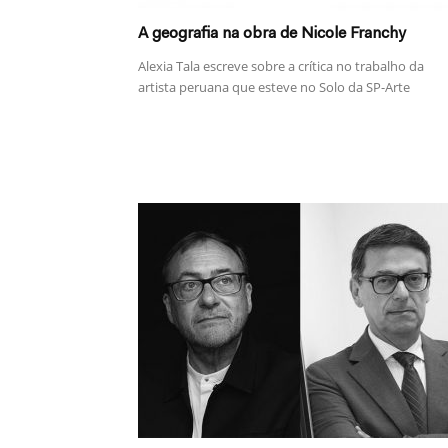
A geografia na obra de Nicole Franchy
Alexia Tala escreve sobre a crítica no trabalho da
artista peruana que esteve no Solo da SP-Arte