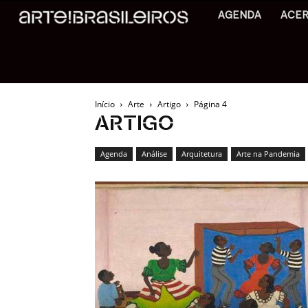
AGENDA
ACE
Início
Arte
Artigo
Página 4
ARTIGO
Agenda
Análise
Arquitetura
Arte na Pandemia