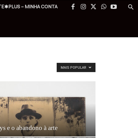
TE✱PLUS – MINHA CONTA
MAIS POPULAR
s e o abandono à arte