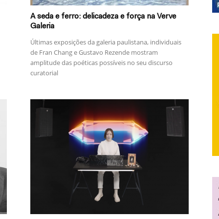
A seda e ferro: delicadeza e força na Verve
Galeria
Últimas exposições da galeria paulistana, individuais
de Fran Chang e Gustavo Rezende mostram
amplitude das poéticas possíveis no seu discurso
curatorial