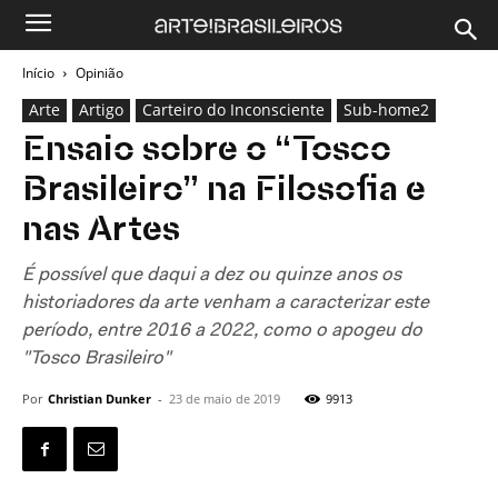
Início
Opinião
Arte
Artigo
Carteiro do Inconsciente
Sub-home2
Ensaio sobre o “Tosco
Brasileiro” na Filosofia e
nas Artes
É possível que daqui a dez ou quinze anos os
historiadores da arte venham a caracterizar este
período, entre 2016 a 2022, como o apogeu do
"Tosco Brasileiro"
Por
Christian Dunker
-
23 de maio de 2019
9913