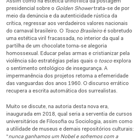
Assim como na estética urinofílica da postagem
presidencial sobre o
Golden Shower
trata-se de por
meio da denúncia e da autenticidade rústica da
crítica, regressar aos verdadeiros valores nacionais
do carnaval brasileiro. O
Tosco Brasileiro
é sobretudo
uma estética viril fracassada, no interior da qual a
partilha de um chocolate torna-se alegoria
homossexual. Educar pelas armas e cristianizar pela
violência são estratégias pelas quais o
tosco
explora
o sentimento ontológico de insegurança. A
impermanência dos projetos retoma a efemeridade
das vanguardas dos anos 1960. O discurso errático
recupera a escrita automática dos surrealistas.
Muito se discute, na autoria desta nova era,
inaugurada em 2018, qual seria a serventia de cursos
universitários de Filosofia ou Sociologia, assim como
a utilidade de museus e demais repositórios culturais:
“
nunca ganhamos um Nobel e sofremos com a