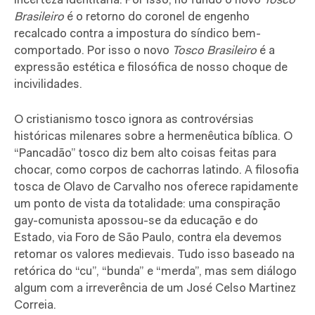
incerteza identitária. Por isso, no fundo o novo
Tosco
Brasileiro
é o retorno do coronel de engenho
recalcado contra a impostura do síndico bem-
comportado. Por isso o novo
Tosco Brasileiro
é a
expressão estética e filosófica de nosso choque de
incivilidades.
O cristianismo tosco ignora as controvérsias
históricas milenares sobre a hermenêutica bíblica. O
“Pancadão” tosco diz bem alto coisas feitas para
chocar, como corpos de cachorras latindo. A filosofia
tosca de Olavo de Carvalho nos oferece rapidamente
um ponto de vista da totalidade: uma conspiração
gay-comunista apossou-se da educação e do
Estado, via Foro de São Paulo, contra ela devemos
retomar os valores medievais. Tudo isso baseado na
retórica do “cu”, “bunda” e “merda”, mas sem diálogo
algum com a irreverência de um José Celso Martinez
Correia.