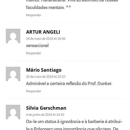
melhor. Hahahahaha. Viva ao estímulo de nossas
faculdades mentais. ^^
Responder
ARTUR ANGELI
25 de maio de 2019 At 16:05
sensacional
Responder
Mário Santiago
25 de maio de 2019 At 20:23
Admirável e certeira reflexão do Prof. Dunker.
Responder
Silvia Gerschman
4 de junho de 2019 At 14:20
Da-le um status à ignorância e à barberie é atribui-
le a Bolsonaro uma importância que não tem. De