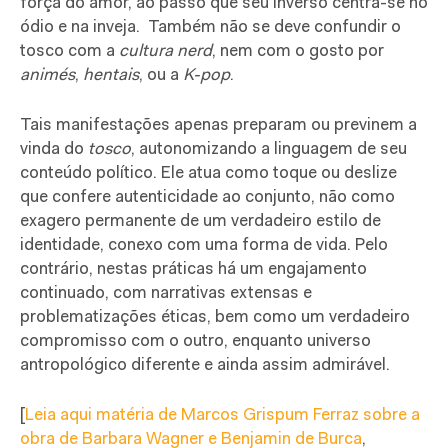
força do amor, ao passo que seu inverso centra-se no
ódio e na inveja.
Também não se deve confundir o
tosco com a
cultura nerd
, nem com o gosto por
animés
,
hentais
, ou a
K-pop
.
Tais manifestações apenas preparam ou previnem a
vinda do
tosco
, autonomizando a linguagem de seu
conteúdo político. Ele atua como toque ou deslize
que confere autenticidade ao conjunto, não como
exagero permanente de um verdadeiro estilo de
identidade, conexo com uma forma de vida. Pelo
contrário, nestas práticas há um engajamento
continuado, com narrativas extensas e
problematizações éticas, bem como um verdadeiro
compromisso com o outro, enquanto universo
antropológico diferente e ainda assim admirável.
[
Leia aqui matéria de Marcos Grispum Ferraz sobre a
obra de Barbara Wagner e Benjamin de Burca
,