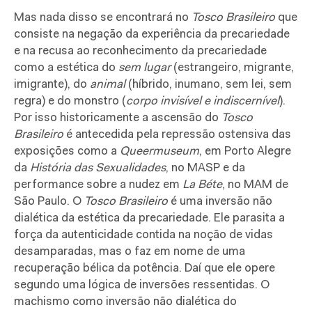
Mas nada disso se encontrará no
To
sco Brasileiro
que
consiste na negação da experiência da precariedade
e na recusa ao reconhecimento da precariedade
como a estética do
sem lugar
(estrangeiro, migrante,
imigrante), do
animal
(híbrido, inumano, sem lei, sem
regra) e do monstro (
corpo invisível e indiscernível
).
Por isso historicamente a ascensão do
Tosco
Brasileiro
é antecedida pela repressão ostensiva das
exposições como a
Queermuseum
, em Porto Alegre
da
História das Sexualidades
, no MASP e da
performance sobre a nudez em
La Béte
, no MAM de
São Paulo. O
Tosco Brasileiro
é uma inversão não
dialética da estética da precariedade. Ele parasita a
força da autenticidade contida na noção de vidas
desamparadas, mas o faz em nome de uma
recuperação bélica da potência. Daí que ele opere
segundo uma lógica de inversões ressentidas. O
machismo como inversão não dialética do