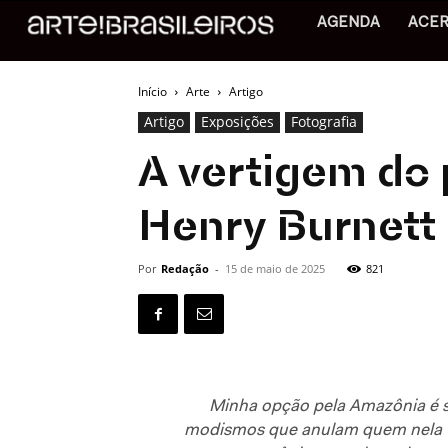
AGENDA
ACE
Início
Arte
Artigo
Artigo
Exposições
Fotografia
A vertigem do 
Henry Burnett
Por
Redação
-
15 de maio de 2025
821
Minha opção pela Amazônia é si
modismos que anulam quem nela viv