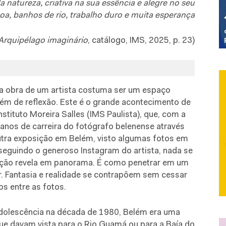
natureza, criativa na sua essência e alegre no seu
noa, banhos de rio, trabalho duro e muita esperança
Arquipélago imaginário
, catálogo, IMS, 2025, p. 23)
a obra de um artista costuma ser um espaço
ém de reflexão. Este é o grande acontecimento de
nstituto Moreira Salles (IMS Paulista), que, com a
 anos de carreira do fotógrafo belenense através
utra exposição em Belém, visto algumas fotos em
seguindo o generoso Instagram do artista, nada se
ição revela em panorama. É como penetrar em um
r. Fantasia e realidade se contrapõem sem cessar
s entre as fotos.
dolescência na década de 1980, Belém era uma
e davam vista para o Rio Guamá ou para a Baía do