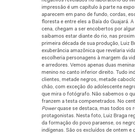
negativos revelados no laboratório do IM
impressão é um capítulo à parte na expo
aparecem em pano de fundo, cordas, esc
floresta e entre eles a Baía do Guajará. 
cena, chegam a ser encobertos por algu
saibamos estar diante do rio, nas proxi
primeira década de sua produção, Luiz Br
exuberância amazônica que revelaria vid
escolheria personagens à margem da vid
e arredores. Vemos apenas duas meninas
menino no canto inferior direito. Tudo in
clientes, metade negros, metade caboc
chão, com exceção do adolescente negro
que mira o fotógrafo. Não sabemos o qu
franzem a testa compenetrados. No c
Power
quase se destaca, mas todos os ro
protagonistas. Nesta foto, Luiz Braga r
da formação do povo paraense, os negro
indígenas. São os excluídos de ontem e