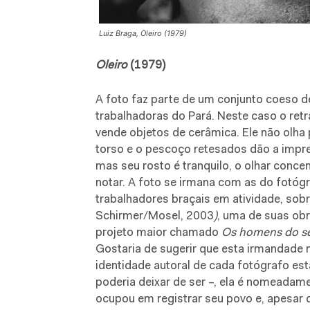
Luiz Braga, Oleiro (1979)
Oleiro
(1979)
A foto faz parte de um conjunto coeso 
trabalhadoras do Pará. Neste caso o ret
vende objetos de cerâmica. Ele não olha
torso e o pescoço retesados dão a impre
mas seu rosto é tranquilo, o olhar conce
notar. A foto se irmana com as do fotó
trabalhadores braçais em atividade, so
Schirmer/Mosel, 2003
)
, uma de suas obr
projeto maior chamado
Os homens do s
Gostaria de sugerir que esta irmandade 
identidade autoral de cada fotógrafo es
poderia deixar de ser –, ela é nomeadam
ocupou em registrar seu povo e, apesar d