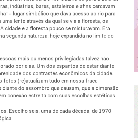
as, indústrias, bares, estaleiros e afins cercavam
ha” – lugar simbólico que dava acesso ao rio para
uma lente através da qual se via a floresta, os
 A cidade e a floresta pouco se misturavam. Era
ma segunda natureza, hoje expandida no limite do
pessoas mais ou menos privilegiadas talvez não
norado por elas. Um dos espantos de estar diante
perenidade dos contrastes econômicos da cidade.
s fotos (re)atualizam tudo em nossa fraca
te diante do assombro que causam, que a dimensão
a em conexão estreita com suas escolhas estéticas.
otos. Escolho seis, uma de cada década, de 1970
gica.