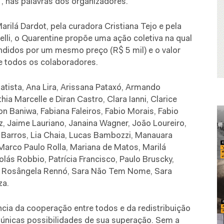
”, nas palavras dos organizadores.
arilá Dardot, pela curadora Cristiana Tejo e pela
lli, o Quarentine propõe uma ação coletiva na qual
endidos por um mesmo preço (R$ 5 mil) e o valor
re todos os colaboradores.
Batista, Ana Lira, Arissana Pataxó, Armando
ia Marcelle e Diran Castro, Clara Ianni, Clarice
on Baniwa, Fabiana Faleiros, Fabio Morais, Fabio
 Jaime Lauriano, Janaina Wagner, João Loureiro,
 Barros, Lia Chaia, Lucas Bambozzi, Manauara
 Marco Paulo Rolla, Mariana de Matos, Marilá
olás Robbio, Patrícia Francisco, Paulo Bruscky,
, Rosângela Rennó, Sara Não Tem Nome, Sara
za.
cia da cooperação entre todos e da redistribuição
únicas possibilidades de sua superação. Sem a