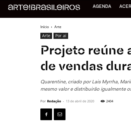
AGENDA
ACE
Início
Arte
Arte
Por aí
Projeto reúne 
de vendas dur
Quarentine, criado por Lais Myrrha, Maril
mesmo valor e distribuirão igualmente 
Por
Redação
-
13 de abril de 2020
2404