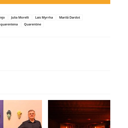
Tejo
Julia Morelli
Lais Myrrha
Marilá Dardot
quarentena
Quarentine