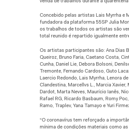
venda de trabalhos durante a quarentena
Concebido pelas artistas Lais Myrrha e M
fundadora da plataforma 55SP Julia More
os trabalhos de todos os artistas são v
total reunido é repartido igualmente ent
Os artistas participantes são: Ana Dias 
Queiroz, Bruno Faria, Caetano Costa, Cinth
Cunha, Daniel Lie, Debora Bolsoni, Denils
Tremonte, Fernando Cardoso, Guto Lacaz,
Laercio Redondo, Lais Myrrha, Lenora de
Clandestina, Marcellvs L., Marcia Xavier,
Dardot, Marta Neves, Maurício Ianês, Nic
Rafael RG, Ricardo Basbaum, Romy Poc
Ramo, Traplev, Yana Tamayo e Yuri Firme
“O coronavírus tem reforçado a importân
mínima de condições materiais como as 