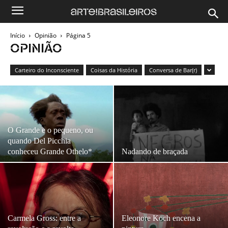
Início
Opinião
Página 5
OPINIÃO
Carteiro do Inconsciente
Coisas da História
Conversa de Bar(r)
O Grande e o pequeno, ou
quando Del Picchia
conheceu Grande Othelo*
Nadando de braçada
Carmela Gross: entre a
Eleonore Koch encena a