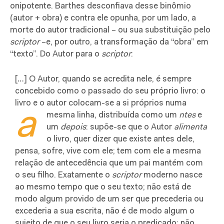
onipotente. Barthes desconfiava desse binômio
(autor + obra) e contra ele opunha, por um lado, a
morte do autor tradicional – ou sua substituição pelo
scriptor
–e, por outro, a transformação da “obra” em
“texto”. Do Autor para o
scriptor
:
[…] O Autor, quando se acredita nele, é sempre
concebido como o passado do seu próprio livro: o
livro e o autor colocam-se a si próprios numa
a
mesma linha, distribuída como um
ntes
e
um
depois
: supõe-se que o Autor
alimenta
o livro, quer dizer que existe antes dele,
pensa, sofre, vive com ele; tem com ele a mesma
relação de antecedência que um pai mantém com
o seu filho. Exatamente o
scriptor
moderno nasce
ao mesmo tempo que o seu texto; não está de
modo algum provido de um ser que precederia ou
excederia a sua escrita, não é de modo algum o
sujeito de que o seu livro seria o predicado; não