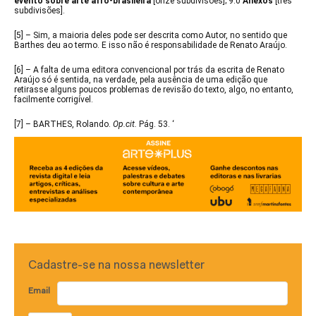
evento sobre arte afro-brasileira
[onze subdivisões]; 9.0
Anexos
[três
subdivisões].
[5]
– Sim, a maioria deles pode ser descrita como Autor, no sentido que
Barthes deu ao termo. E isso não é responsabilidade de Renato Araújo.
[6]
– A falta de uma editora convencional por trás da escrita de Renato
Araújo só é sentida, na verdade, pela ausência de uma edição que
retirasse alguns poucos problemas de revisão do texto, algo, no entanto,
facilmente corrigível.
[7]
– BARTHES, Rolando.
Op.cit.
Pág. 53.
‘
Cadastre-se na nossa newsletter
Email