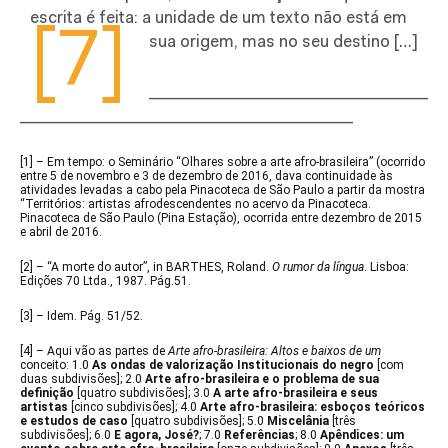
escrita é feita: a unidade de um texto não está em
[7]
sua origem, mas no seu destino […]
_______________________________
_____________________________________
[1]
– Em tempo: o Seminário “Olhares sobre a arte afro-brasileira” (ocorrido
entre 5 de novembro e 3 de dezembro de 2016, dava continuidade às
atividades levadas a cabo pela Pinacoteca de São Paulo a partir da mostra
“Territórios: artistas afrodescendentes no acervo da Pinacoteca.
Pinacoteca de São Paulo (Pina Estação), ocorrida entre dezembro de 2015
e abril de 2016.
[2]
– “A morte do autor”, in BARTHES, Roland.
O rumor da língua
. Lisboa:
Edições 70 Ltda., 1987. Pág.51.
[3]
– Idem. Pág. 51/52.
[4]
– Aqui vão as partes de
Arte afro-brasileira: Altos e baixos de um
conceito: 1.0
As ondas de valorização Institucionais do negro
[com
duas subdivisões]; 2.0
Arte afro-brasileira e o problema de sua
definição
[quatro subdivisões]; 3.0
A arte afro-brasileira e seus
artistas
[cinco subdivisões]; 4.0
Arte afro-brasileira: esboços teóricos
e estudos de caso
[quatro subdivisões]; 5.0
Miscelânia
[três
subdivisões]; 6.0
E agora, José?
; 7.0
Referências
; 8.0
Apêndices: um