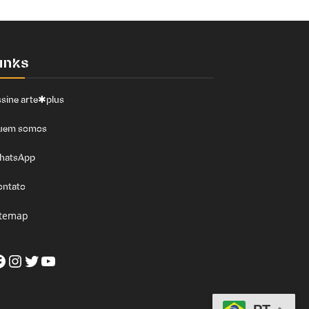
inks
sine arte✱plus
uem somos
hatsApp
ontato
itemap
acebook
Instagram
Twitter
Youtube