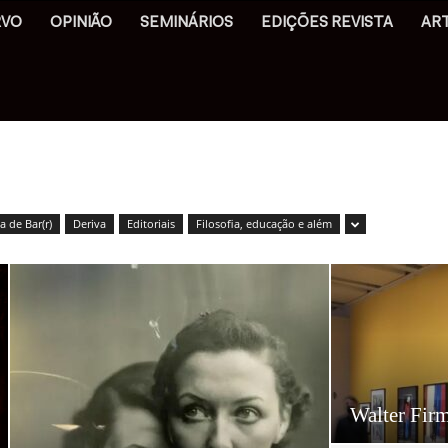
RVO
OPINIÃO
SEMINÁRIOS
EDIÇÕES REVISTA
AR
 de Bar(r)
Deriva
Editoriais
Filosofia, educação e além
Walter Fir