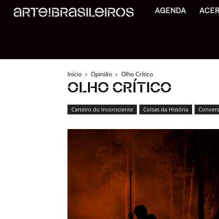
AGENDA
ACE
Início
Opinião
Olho Crítico
OLHO CRÍTICO
Carteiro do Inconsciente
Coisas da História
Conversa