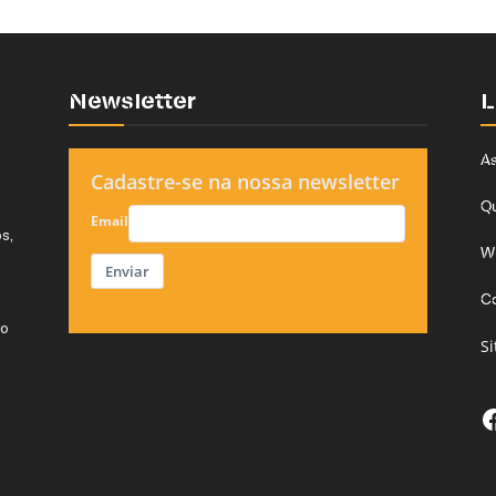
Newsletter
L
As
Cadastre-se na nossa newsletter
Q
Email
s,
W
Enviar
C
do
S
F