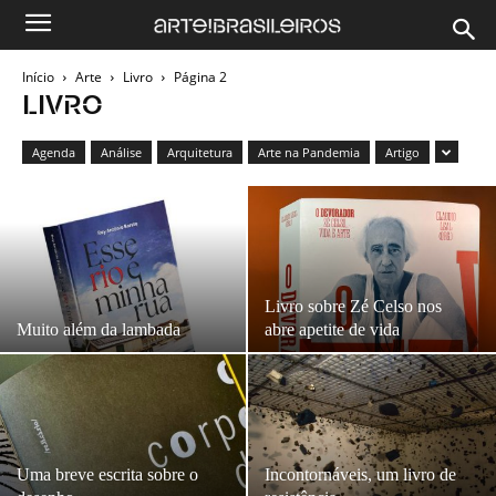
Início
Arte
Livro
Página 2
LIVRO
Agenda
Análise
Arquitetura
Arte na Pandemia
Artigo
Livro sobre Zé Celso nos
Muito além da lambada
abre apetite de vida
Uma breve escrita sobre o
Incontornáveis, um livro de