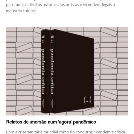
patrimonial, direitos autorais dos artistas e incentivos legais à
indústria cultural
Relatos de imersão num ‘agora’ pandêmico
Com a crise sanitária mundial como fio condutor, “Pandemia crítica”,