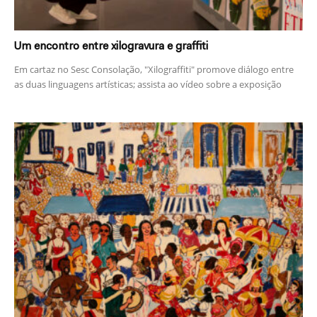
Um encontro entre xilogravura e graffiti
Em cartaz no Sesc Consolação, "Xilograffiti" promove diálogo entre
as duas linguagens artísticas; assista ao vídeo sobre a exposição