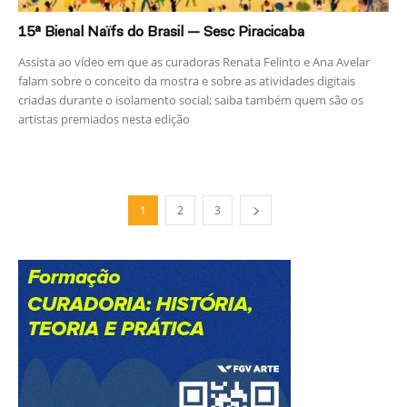
15ª Bienal Naïfs do Brasil — Sesc Piracicaba
Assista ao vídeo em que as curadoras Renata Felinto e Ana Avelar
falam sobre o conceito da mostra e sobre as atividades digitais
criadas durante o isolamento social; saiba também quem são os
artistas premiados nesta edição
1
2
3