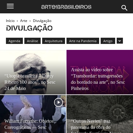
Início
Arte
Divulgação
DIVULGAÇÃO
Agenda
Análise
Arquitetura
Arte na Pandemia
Artigo
Assista ao vídeo sobre
“Utopia brasileira – Darcy
“Transbordar: transgressões
Ribeiro 100 anos”, no Sesc
do bordado na arte”, no Sesc
24 de Maio
Pinheiros
William Forsythe: Objetos
“Outros Navios” traz
Coreográficos — Sesc
panorama da obra do