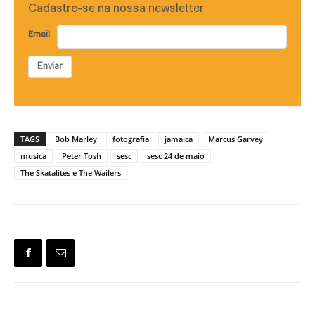
Cadastre-se na nossa newsletter
Email
Enviar
TAGS
Bob Marley
fotografia
jamaica
Marcus Garvey
musica
Peter Tosh
sesc
sesc 24 de maio
The Skatalites e The Wailers