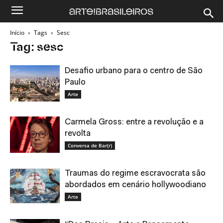
Início
Tags
Sesc
Tag: sesc
Desafio urbano para o centro de São
Paulo
Arte
Carmela Gross: entre a revolução e a
revolta
Conversa de Bar(r)
Traumas do regime escravocrata são
abordados em cenário hollywoodiano
Arte