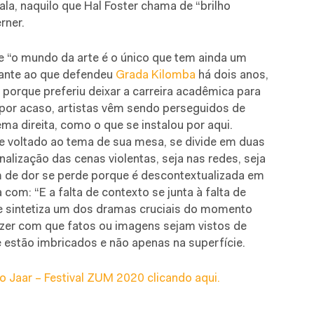
la, naquilo que Hal Foster chama de “brilho
rner.
e “o mundo da arte é o único que tem ainda um
hante ao que defendeu
Grada Kilomba
há dois anos,
porque preferiu deixar a carreira acadêmica para
o por acaso, artistas vêm sendo perseguidos de
a direita, como o que se instalou por aqui.
te voltado ao tema de sua mesa, se divide em duas
nalização das cenas violentas, seja nas redes, seja
 de dor se perde porque é descontextualizada em
om: “E a falta de contexto se junta à falta de
se sintetiza um dos dramas cruciais do momento
fazer com que fatos ou imagens sejam vistos de
estão imbricados e não apenas na superfície.
do Jaar – Festival ZUM 2020 clicando aqui.