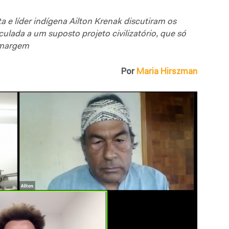
a e líder indígena Ailton Krenak discutiram os
ulada a um suposto projeto civilizatório, que só
à margem
Por
Maria Hirszman