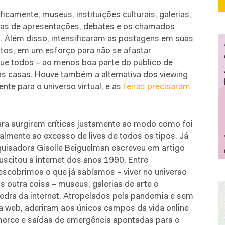
icamente, museus, instituições culturais, galerias,
nas de apresentações, debates e os chamados
. Além disso, intensificaram as postagens em suas
xtos, em um esforço para não se afastar
ue todos – ao menos boa parte do público de
as casas. Houve também a alternativa dos viewing
e para o universo virtual, e as
feiras precisaram
ra surgirem críticas justamente ao modo como foi
ialmente ao excesso de lives de todos os tipos. Já
squisadora Giselle Beiguelman escreveu em artigo
uscitou a internet dos anos 1990. Entre
 descobrimos o que já sabíamos – viver no universo
s outra coisa – museus, galerias de arte e
 pedra da internet. Atropelados pela pandemia e sem
a a web, aderiram aos únicos campos da vida online
erce e saídas de emergência apontadas para o