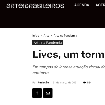
AGENDA
ACE
Início
Arte
Arte na Pandemia
Arte na Pandemia
Lives, um torm
Em tempos de intensa atuação virtual de 
contexto
Por
Redação
-
21 de março de 2021
824