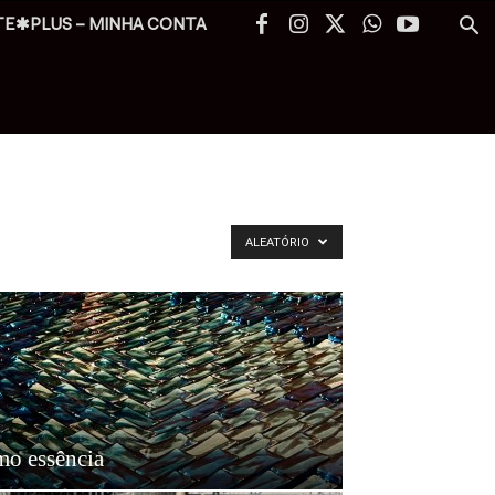
TE✱PLUS – MINHA CONTA
ALEATÓRIO
mo essência