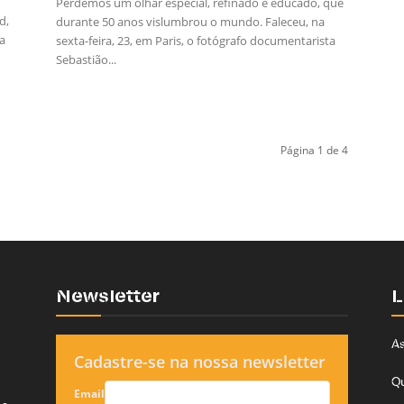
Perdemos um olhar especial, refinado e educado, que
d,
durante 50 anos vislumbrou o mundo. Faleceu, na
a
sexta-feira, 23, em Paris, o fotógrafo documentarista
Sebastião...
Página 1 de 4
Newsletter
L
As
Cadastre-se na nossa newsletter
Q
Email