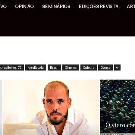
RVO
OPINIÃO
SEMINÁRIOS
EDIÇÕES REVISTA
AR
ebrasileiros-72
ArteEscola
Brasil
Cinema
Cultura
Dança
O vidro co