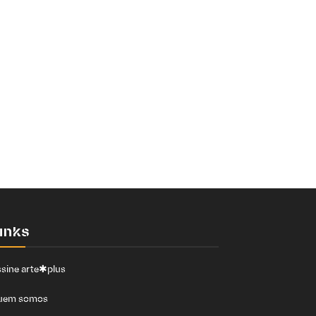
inks
sine arte✱plus
uem somos