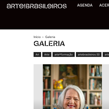
AGENDA
ACE
Início
Galeria
GALERIA
Art
Arte
arte*formação
artebrasileiros-50
art