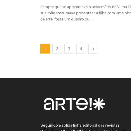
Sempre que se aproximava o aniversário de Vilma Ei
sua mãe costumava presentear a filha com uma obr
de arte, fosse um quadro ou...
1
2
3
4
Seguindo a sólida linha editorial das revistas