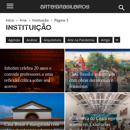
Início
Arte
Instituição
Página 3
INSTITUIÇÃO
Agenda
Análise
Arquitetura
Arte na Pandemia
Artigo
Inhotim celebra 20 anos e
convida professores a uma
Casa Brasil é inaugurada
reflexão crítica sobre seu
com obras decoloniais e
acervo
feministas
Pinacoteca do Ceará repensa
Casa Brasil é inaugurada com
acervo em Existências