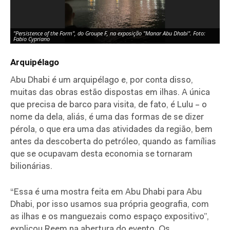
"Persistence of the Form", do Groupe F, na exposição "Manar Abu Dhabi". Foto:
"C
Fabio Cypriano
Cy
Arquipélago
Abu Dhabi é um arquipélago e, por conta disso,
muitas das obras estão dispostas em ilhas. A única
que precisa de barco para visita, de fato, é Lulu – o
nome da dela, aliás, é uma das formas de se dizer
pérola, o que era uma das atividades da região, bem
antes da descoberta do petróleo, quando as famílias
que se ocupavam desta economia se tornaram
bilionárias.
“Essa é uma mostra feita em Abu Dhabi para Abu
Dhabi, por isso usamos sua própria geografia, com
as ilhas e os manguezais como espaço expositivo”,
explicou Reem na abertura do evento. Os