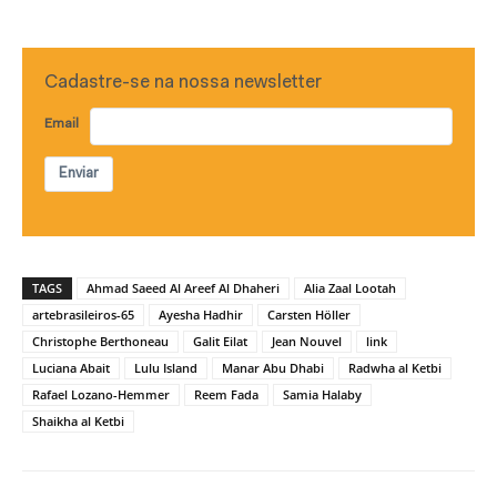
Cadastre-se na nossa newsletter
Email
Enviar
TAGS
Ahmad Saeed Al Areef Al Dhaheri
Alia Zaal Lootah
artebrasileiros-65
Ayesha Hadhir
Carsten Höller
Christophe Berthoneau
Galit Eilat
Jean Nouvel
link
Luciana Abait
Lulu Island
Manar Abu Dhabi
Radwha al Ketbi
Rafael Lozano-Hemmer
Reem Fada
Samia Halaby
Shaikha al Ketbi