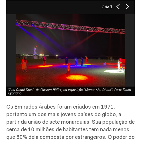
1
de 3
"Abu Dhabi Dots", de Carsten Höller, na exposição "Manar Abu Dhabi". Foto: Fabio
Cypriano
Os Emirados Árabes foram criados em 1971,
portanto um dos mais jovens países do globo, a
partir da união de sete monarquias. Sua população de
cerca de 10 milhões de habitantes tem nada menos
que 80% dela composta por estrangeiros. O poder do