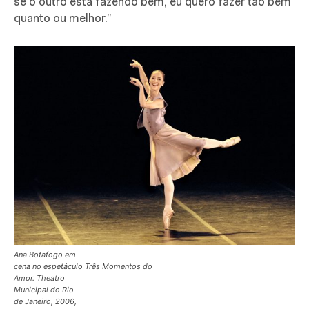
se o outro está fazendo bem, eu quero fazer tão bem
quanto ou melhor.”
Ana Botafogo em
cena no espetáculo Três Momentos do
Amor. Theatro
Municipal do Rio
de Janeiro, 2006,