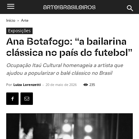
Início
Arte
Exposições
Ana Botafogo: “a bailarina
clássica no país do futebol”
Ocupação Itaú Cultural homenageia a artista que
ajudou a popularizar o balé clássico no Brasil
Por
Luiza Lorenzetti
-
20 de maio de 2026
235