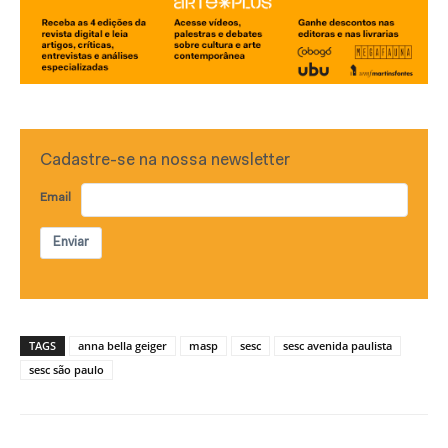
Cadastre-se na nossa newsletter
Email
Enviar
TAGS
anna bella geiger
masp
sesc
sesc avenida paulista
sesc são paulo