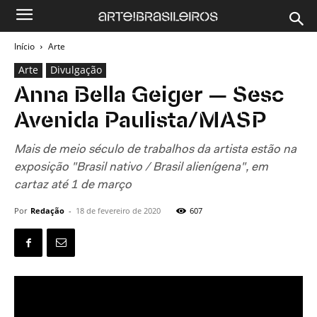
Início
Arte
Arte
Divulgação
Anna Bella Geiger — Sesc
Avenida Paulista/MASP
Mais de meio século de trabalhos da artista estão na
exposição "Brasil nativo / Brasil alienígena", em
cartaz até 1 de março
Por
Redação
-
18 de fevereiro de 2020
607