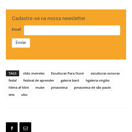
Cadastre-se na nossa newsletter
Email
Enviar
TAGS
cildo meireles
Esculturas Para Ouvir
esculturas sonoras
festa!
festival de aprender
galeria baró
hgaleria virgilio
hilma af klint
mube
pinacoteca
pinacoteca de são paulo
sesc
ubu