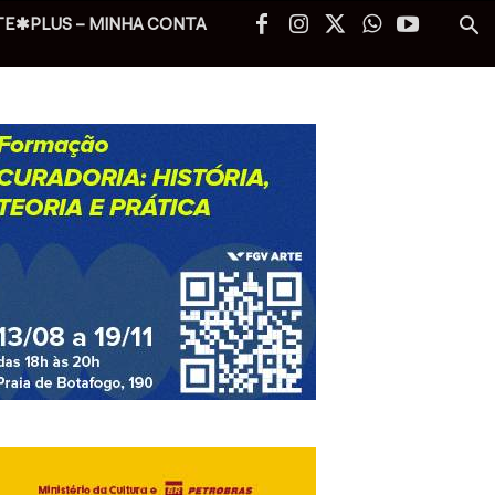
TE✱PLUS – MINHA CONTA