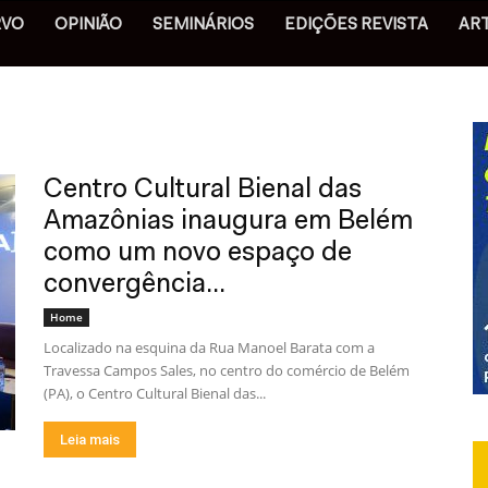
RVO
OPINIÃO
SEMINÁRIOS
EDIÇÕES REVISTA
AR
Centro Cultural Bienal das
Amazônias inaugura em Belém
como um novo espaço de
convergência...
Home
Localizado na esquina da Rua Manoel Barata com a
Travessa Campos Sales, no centro do comércio de Belém
(PA), o Centro Cultural Bienal das...
Leia mais