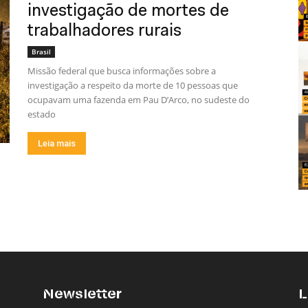
investigação de mortes de
trabalhadores rurais
Brasil
Missão federal que busca informações sobre a
investigação a respeito da morte de 10 pessoas que
ocupavam uma fazenda em Pau D’Arco, no sudeste do
estado
Leia mais
Newsletter
L